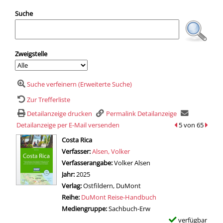
Suche
Zweigstelle
Suche verfeinern (Erweiterte Suche)
Zur Trefferliste
Detailanzeige drucken
Permalink Detailanzeige
Detailanzeige per E-Mail versenden
zum vorherigen T
5 von 65
zum n
wird in neuem Tab geöffnet
Costa Rica
Verfasser:
Suche nach diesem Verfasser
Alsen, Volker
Verfasserangabe:
Volker Alsen
Jahr:
2025
Verlag:
Ostfildern, DuMont
Reihe:
DuMont Reise-Handbuch
Mediengruppe:
Sachbuch-Erw
verfügbar