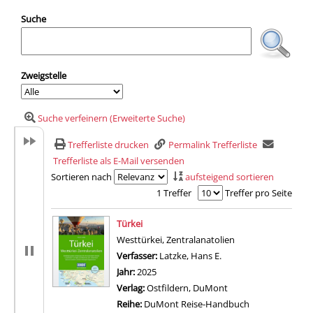
Suche
Zweigstelle
Suche verfeinern (Erweiterte Suche)
Trefferliste drucken
Permalink Trefferliste
Trefferliste als E-Mail versenden
Sortieren nach
aufsteigend sortieren
1 Treffer
Treffer pro Seite
Suchergebnis
Türkei
Westtürkei, Zentralanatolien
Verfasser:
Latzke, Hans E.
Suche nach diesem Ve
Jahr:
2025
Verlag:
Ostfildern, DuMont
Reihe:
DuMont Reise-Handbuch