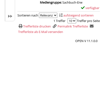
Mediengruppe:
Sachbuch-Erw
verfügbar
E
Zum Download von 
x
Sortieren nach
aufsteigend sortieren
e
1 Treffer
Treffer pro Seite
m
Trefferliste drucken
Permalink Trefferliste
p
Trefferliste als E-Mail versenden
l
OPEN V 11.1.0.0
a
r
-
D
e
t
a
i
l
s
v
o
n