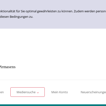
nktionalität für Sie optimal gewährleisten zu können. Zudem werden perso
 diesen Bedingungen zu.
Pirmasens
Einfache Suche
Erweiterte Suche
Romane
Sachbücher
für Kinder
für Jugendliche
men
Mediensuche
Mein Konto
Neuerscheinunge