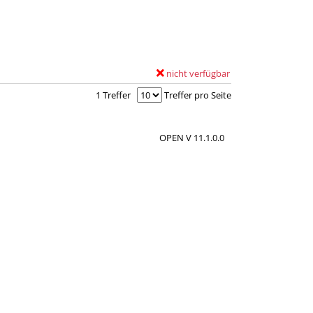
nicht verfügbar
E
Zum Download von externem Anbieter 
x
1 Treffer
Treffer pro Seite
e
m
OPEN V 11.1.0.0
p
l
a
r
-
D
e
t
a
i
l