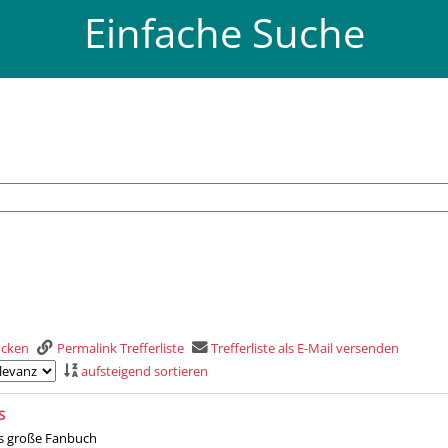
Einfache Suche
rucken
Permalink Trefferliste
Trefferliste als E-Mail versenden
aufsteigend sortieren
is
S
s große Fanbuch