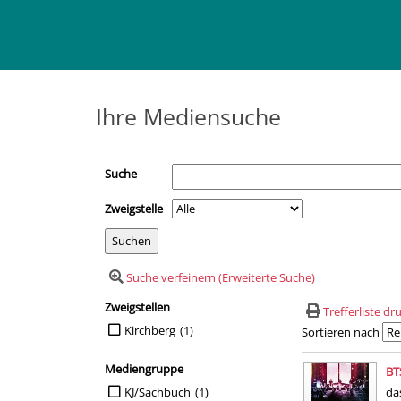
Ihre Mediensuche
Suche
Zweigstelle
Suche verfeinern (Erweiterte Suche)
Zweigstellen
Suchfilter
Trefferliste d
Suche auf Zweigstellen einschränken
Kirchberg
(1)
Sortieren nach
Suchergebn
Mediengruppe
BT
Suche auf Mediengruppe einschränken
KJ/Sachbuch
(1)
da