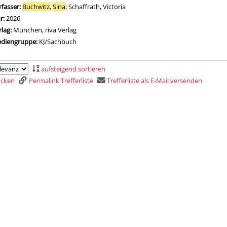
rfasser:
Buchwitz,
Sina
;
Schaffrath, Victoria
Suche nach diesem Verfasser
hr:
2026
rlag:
München, riva Verlag
diengruppe:
KJ/Sachbuch
aufsteigend sortieren
rucken
Permalink Trefferliste
Trefferliste als E-Mail versenden