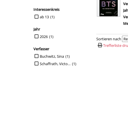
Ve
Interessenkreis
Ja
Suche auf Interessenkreis einschränken
ab 13
(1)
Ve
Me
Jahr
Suche auf Jahr einschränken
2026
(1)
Sortieren nach
Trefferliste d
Verfasser
Suche auf Verfasser einschränken
Buchwitz, Sina
(1)
Schaffrath, Victoria
(1)