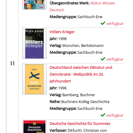
Übergeordnetes Werk:
Abitur-Wissen
Deutsch
Mediengruppe:
Sachbuch-Erw
verfügbar
E
Zum Download von 
x
Hitlers Krieger
e
Suche nach diesem Verfasser
Jahr:
1998
m
Verlag:
München, Bertelsmann
p
Mediengruppe:
Sachbuch-Erw
l
verfügbar
E
a
Zum Download von 
x
Deutschland zwischen Diktatur und
r
e
Demokratie - Weltpolitik im 20.
-
m
Jahrhundert
D
p
Suche nach diesem Verfasser
Jahr:
1996
e
l
Verlag:
Bamberg, Buchner
t
a
Reihe:
Buchners Kolleg Geschichte
a
r
Mediengruppe:
Sachbuch-Erw
i
-
verfügbar
E
l
D
Zum Download von 
x
Deutsche Geschichte für Dummies
s
e
e
Verfasser:
Ditfurth, Christian von
Suche nach di
v