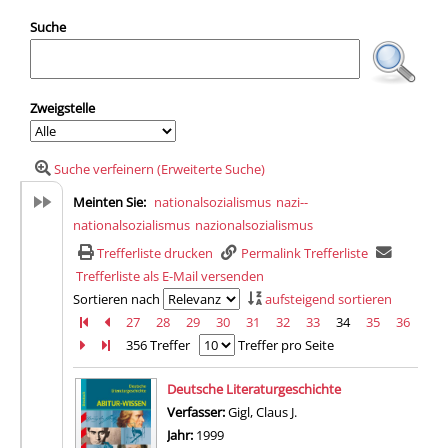
Suche
Zweigstelle
Suche verfeinern (Erweiterte Suche)
Meinten Sie:
nationalsozialismus
nazi--
nationalsozialismus
nazionalsozialismus
Trefferliste drucken
Permalink Trefferliste
Trefferliste als E-Mail versenden
Sortieren nach
aufsteigend sortieren
Zur ersten Seite blättern
Zur vorherigen Seite blättern
27
28
29
30
31
32
33
34
35
36
Zur nächsten Seite blättern
Zur letzten Seite blättern
356 Treffer
Treffer pro Seite
Suchergebnis
Deutsche Literaturgeschichte
Verfasser:
Gigl, Claus J.
Suche nach diesem Verfa
Jahr:
1999