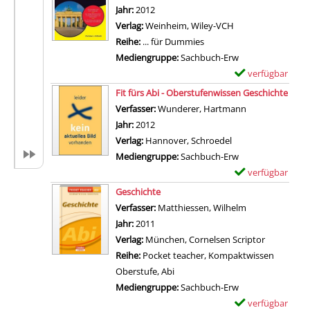
t
m
Jahr:
2012
o
a
p
Verlag:
Weinheim, Wiley-VCH
n
i
l
Reihe:
... für Dummies
D
l
a
Mediengruppe:
Sachbuch-Erw
e
s
r
verfügbar
E
u
v
-
Zum Download von 
x
Fit fürs Abi - Oberstufenwissen Geschichte
t
o
D
e
Verfasser:
Wunderer, Hartmann
Suche nach die
s
n
e
m
Jahr:
2012
c
H
t
p
Verlag:
Hannover, Schroedel
h
i
a
l
Mediengruppe:
Sachbuch-Erw
e
t
i
a
verfügbar
E
L
l
l
r
Zum Download von 
x
i
Geschichte
e
s
-
e
t
Verfasser:
Matthiessen, Wilhelm
Suche nach die
r
v
D
m
e
Jahr:
2011
s
o
e
p
r
Verlag:
München, Cornelsen Scriptor
K
n
t
l
a
Reihe:
Pocket teacher, Kompaktwissen
r
D
a
a
t
Oberstufe, Abi
i
e
i
r
u
Mediengruppe:
Sachbuch-Erw
e
u
l
-
r
verfügbar
E
g
t