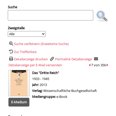
Suche
Zweigstelle
Suche verfeinern (Erweiterte Suche)
Zur Trefferliste
Detailanzeige drucken
Permalink Detailanzeige
Detailanzeige per E-Mail versenden
zum vorherigen Tr
7 von 356
zum n
wird in neuem Tab geöffnet
Das "Dritte Reich"
1933 - 1945
Suche nach diesem Verfasser
Jahr:
2013
Verlag:
Wissenschaftliche Buchgesellschaft
Mediengruppe:
e-Book
E-Medium
Zum 