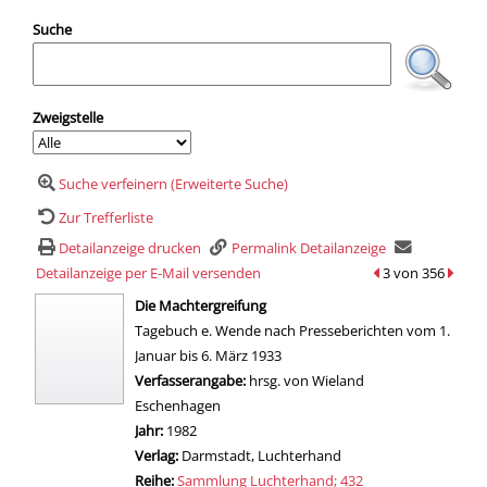
Suche
Zweigstelle
Suche verfeinern (Erweiterte Suche)
Zur Trefferliste
Detailanzeige drucken
Permalink Detailanzeige
Detailanzeige per E-Mail versenden
zum vorherigen Tr
3 von 356
zum n
wird in neuem Tab geöffnet
Die Machtergreifung
Tagebuch e. Wende nach Presseberichten vom 1.
Januar bis 6. März 1933
Suche nach diesem Verfasser
Verfasserangabe:
hrsg. von Wieland
Eschenhagen
Jahr:
1982
Verlag:
Darmstadt, Luchterhand
Reihe:
Sammlung Luchterhand; 432