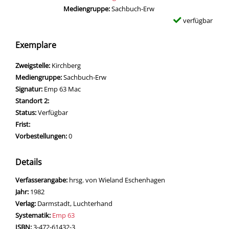
Mediengruppe:
Sachbuch-Erw
verfügbar
Exemplare
Zweigstelle:
Kirchberg
Mediengruppe:
Sachbuch-Erw
Signatur:
Emp 63 Mac
Standort 2:
Status:
Verfügbar
Frist:
Vorbestellungen:
0
Details
Suche nach diesem Verfasser
Verfasserangabe:
hrsg. von Wieland Eschenhagen
Jahr:
1982
Verlag:
Darmstadt, Luchterhand
opens in new tab
Diesen Link in neuem Tab öffnen
Systematik:
Suche nach dieser Systematik
Emp 63
Suche nach diesem Interessenskreis
ISBN:
3-472-61432-3