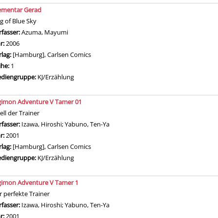
ementar Gerad
ag of Blue Sky
rfasser:
Azuma, Mayumi
Suche nach diesem Verfasser
hr:
2006
rlag:
[Hamburg], Carlsen Comics
ihe:
1
diengruppe:
KJ/Erzählung
gimon Adventure V Tamer 01
ell der Trainer
rfasser:
Izawa, Hiroshi
;
Yabuno, Ten-Ya
Suche nach diesem Verfasser
hr:
2001
rlag:
[Hamburg], Carlsen Comics
diengruppe:
KJ/Erzählung
gimon Adventure V Tamer 1
r perfekte Trainer
rfasser:
Izawa, Hiroshi
;
Yabuno, Ten-Ya
Suche nach diesem Verfasser
hr:
2001