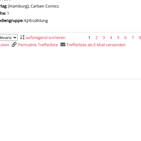
rlag:
[Hamburg], Carlsen Comics
ihe:
1
diengruppe:
KJ/Erzählung
aufsteigend sortieren
1
2
3
4
5
6
7
rucken
Permalink Trefferliste
Trefferliste als E-Mail versenden