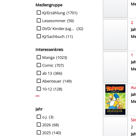
Me
Mediengruppe
Suche auf Mediengruppe einschränken
KJ/Erzählung
(1701)
Lesesommer
(59)
2
DVD/ Kinder-Jugend
(32)
Su
Ja
KJ/Sachbuch
(11)
Me
Interessenkreis
1
Suche auf Interessenkreis einschränken
Manga
(1023)
Su
Ja
Comic
(707)
Me
ab 13
(366)
Abenteuer
(149)
Aus
10-12
(128)
Su
Ja
Mehr Interessenkreis-Filter anzeigen
Me
Jahr
Suche auf Jahr einschränken
o.J.
(3)
Si
2026
(68)
2
2025
(140)
Su
Ja