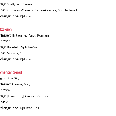
rlag:
Stuttgart, Panini
ihe:
Simpsons-Comics, Panini-Comics, Sonderband
diengruppe:
KJ/Erzählung
tzeleien
rfasser:
Thitaume
;
Pujol, Romain
Suche nach diesem Verfasser
hr:
2014
rlag:
Bielefeld, Splitter-Verl.
ihe:
Rabbids; 4
diengruppe:
KJ/Erzählung
ementar Gerad
ag of Blue Sky
rfasser:
Azuma, Mayumi
Suche nach diesem Verfasser
hr:
2007
rlag:
[Hamburg], Carlsen Comics
ihe:
2
diengruppe:
KJ/Erzählung