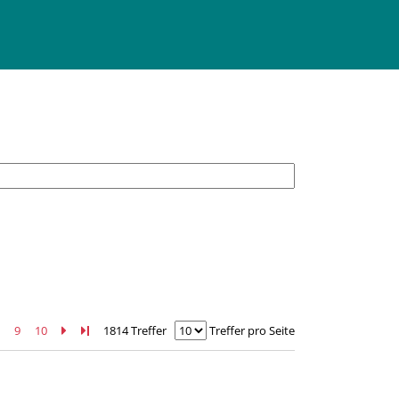
8
9
10
Zur nächsten Seite blättern
Zur letzten Seite blättern
1814 Treffer
Treffer pro Seite