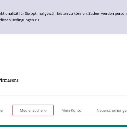
nktionalität für Sie optimal gewährleisten zu können. Zudem werden perso
 diesen Bedingungen zu.
Pirmasens
Einfache Suche
Erweiterte Suche
Romane
Sachbücher
für Kinder
für Jugendliche
men
Mediensuche
Mein Konto
Neuerscheinunge