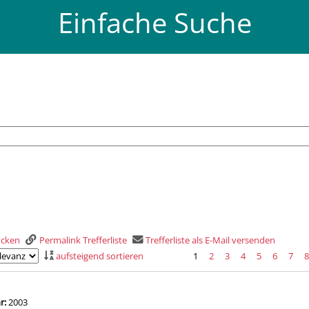
Einfache Suche
rucken
Permalink Trefferliste
Trefferliste als E-Mail versenden
aufsteigend sortieren
1
2
3
4
5
6
7
is
che nach diesem Verfasser
hr:
2003