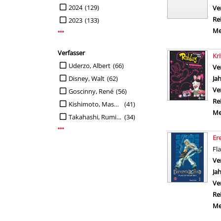
2024
(129)
Ve
Re
2023
(133)
Me
Mehr Jahr-Filter anzeigen
Verfasser
Kri
Suche auf Verfasser einschränken
Uderzo, Albert
(66)
Ve
Disney, Walt
(62)
Ja
Ve
Goscinny, René
(56)
Re
Kishimoto, Masashi
(41)
Me
Takahashi, Rumiko
(34)
Mehr Verfasser-Filter anzeigen
Er
Fl
Ve
Ja
Ve
Re
Me