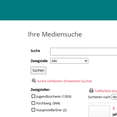
Ihre Mediensuche
Suche
Zweigstelle
Suche verfeinern (Erweiterte Suche)
Zweigstellen
Suchfilter
Trefferliste d
Suche auf Zweigstellen einschränken
Jugendbücherei
(1303)
Sortieren nach
Kirchberg
(994)
Suchergebn
3
Hauptstelle/Erw
(2)
Su
Ja