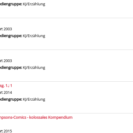
diengruppe:
KJ/Erzählung
che nach diesem Verfasser
hr:
2003
diengruppe:
KJ/Erzählung
che nach diesem Verfasser
hr:
2003
diengruppe:
KJ/Erzählung
g. 1.; 1
che nach diesem Verfasser
hr:
2014
diengruppe:
KJ/Erzählung
mpsons-Comics - kolossales Kompendium
che nach diesem Verfasser
hr:
2015