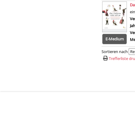
Da
ei
Ve
Ja
Ve
E-Medium
Me
Sortieren nach
Trefferliste d