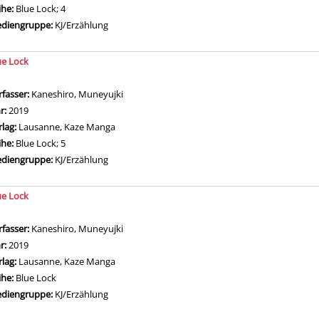
ihe:
Blue Lock; 4
diengruppe:
KJ/Erzählung
ue Lock
rfasser:
Kaneshiro, Muneyujki
Suche nach diesem Verfasser
hr:
2019
rlag:
Lausanne, Kaze Manga
ihe:
Blue Lock; 5
diengruppe:
KJ/Erzählung
ue Lock
rfasser:
Kaneshiro, Muneyujki
Suche nach diesem Verfasser
hr:
2019
rlag:
Lausanne, Kaze Manga
ihe:
Blue Lock
diengruppe:
KJ/Erzählung