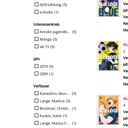
Suche auf Mediengruppe einschränken
Ve
KJ/Erzählung
(5)
Ja
e-Audio
(1)
Ve
Re
Interessenkreis
Me
Suche auf Interessenkreis einschränken
Antolin Jugendbuch
(5)
Manga
(5)
Bl
ab 13
(5)
2
Ve
Jahr
Ja
Suche auf Jahr einschränken
2019
(5)
Ve
2009
(1)
Re
Me
Verfasser
Suche auf Verfasser einschränken
Kaneshiro, Muneyujki
(5)
Bl
Lange, Markus
(5)
4
Brückner, Christian
(1)
Ve
Kuskin, Karla
(1)
Ja
Lange, Marius Felix
(1)
Ve