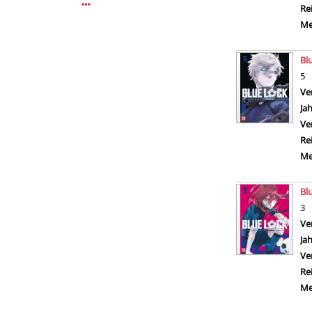
Mehr Verfasser-Filter anzeigen
Re
Me
Bl
5
Ve
Ja
Ve
Re
Me
Bl
3
Ve
Ja
Ve
Re
Me