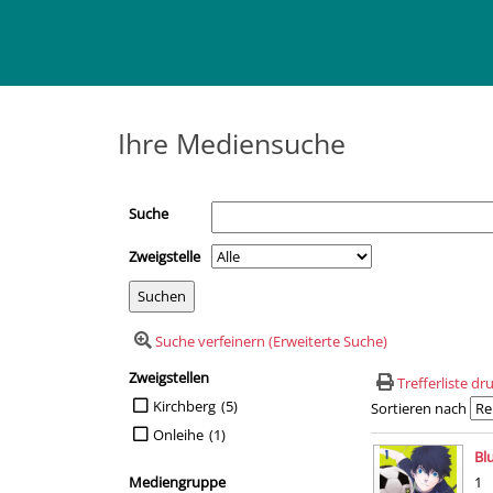
Ihre Mediensuche
Suche
Zweigstelle
Suche verfeinern (Erweiterte Suche)
Zweigstellen
Suchfilter
Trefferliste d
Suche auf Zweigstellen einschränken
Kirchberg
(5)
Sortieren nach
Onleihe
(1)
Suchergebn
Bl
Mediengruppe
1