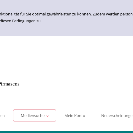
nktionalität für Sie optimal gewährleisten zu können. Zudem werden perso
 diesen Bedingungen zu.
Pirmasens
Einfache Suche
Erweiterte Suche
Romane
Sachbücher
für Kinder
für Jugendliche
men
Mediensuche
Mein Konto
Neuerscheinunge