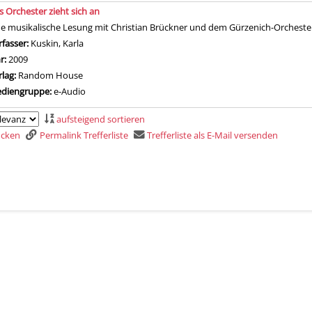
s Orchester zieht sich an
ne musikalische Lesung mit Christian Brückner und dem Gürzenich-Orcheste
rfasser:
Kuskin, Karla
Suche nach diesem Verfasser
hr:
2009
rlag:
Random House
diengruppe:
e-Audio
aufsteigend sortieren
rucken
Permalink Trefferliste
Trefferliste als E-Mail versenden