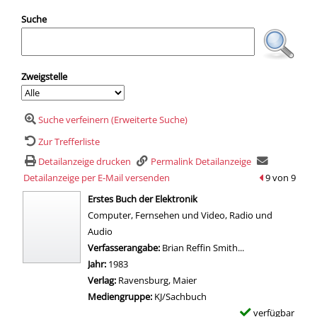
Suche
Zweigstelle
Suche verfeinern (Erweiterte Suche)
Zur Trefferliste
Detailanzeige drucken
Permalink Detailanzeige
Detailanzeige per E-Mail versenden
zum vorherige
9 von 9
wird in neuem Tab geöffnet
Erstes Buch der Elektronik
Computer, Fernsehen und Video, Radio und
Audio
Suche nach diesem Verfasser
Verfasserangabe:
Brian Reffin Smith...
Jahr:
1983
Verlag:
Ravensburg, Maier
Mediengruppe:
KJ/Sachbuch
verfügbar