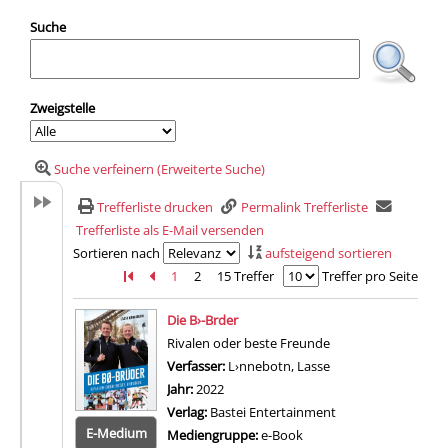
Suche
Zweigstelle
Suche verfeinern (Erweiterte Suche)
Trefferliste drucken
Permalink Trefferliste
Trefferliste als E-Mail versenden
Sortieren nach
aufsteigend sortieren
Zur ersten Seite blättern
Zur vorherigen Seite blättern
1
2
15 Treffer
Treffer pro Seite
Suchergebnis
Die B›-Brder
Rivalen oder beste Freunde
Verfasser:
L›nnebotn, Lasse
Suche nach diesem 
Jahr:
2022
Verlag:
Bastei Entertainment
E-Medium
Mediengruppe:
e-Book