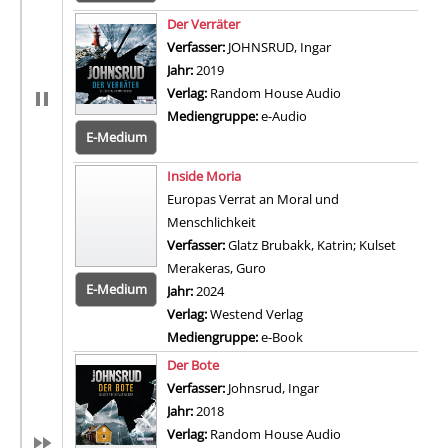
Zum 
Der Verräter
Verfasser:
JOHNSRUD, Ingar
Suche nach diesem 
Jahr:
2019
Verlag:
Random House Audio
Mediengruppe:
e-Audio
E-Medium
Zum 
Inside Moria
Europas Verrat an Moral und
Menschlichkeit
Verfasser:
Glatz Brubakk, Katrin
;
Kulset
Merakeras, Guro
Suche nach diesem Verfasser
E-Medium
Jahr:
2024
Verlag:
Westend Verlag
Mediengruppe:
e-Book
Zum 
Der Bote
Verfasser:
Johnsrud, Ingar
Suche nach diesem Ve
Jahr:
2018
Verlag:
Random House Audio