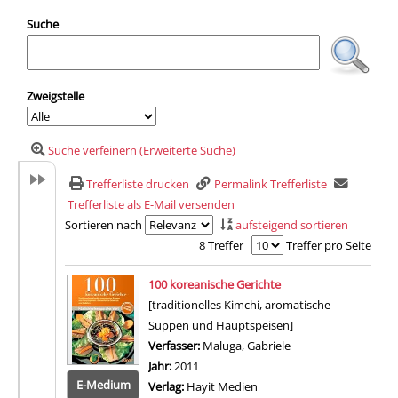
Suche
Zweigstelle
Suche verfeinern (Erweiterte Suche)
Trefferliste drucken
Permalink Trefferliste
Trefferliste als E-Mail versenden
Sortieren nach
aufsteigend sortieren
8 Treffer
Treffer pro Seite
Suchergebnis
100 koreanische Gerichte
[traditionelles Kimchi, aromatische
Suppen und Hauptspeisen]
Verfasser:
Maluga, Gabriele
Suche nach diesem 
Jahr:
2011
E-Medium
Verlag:
Hayit Medien