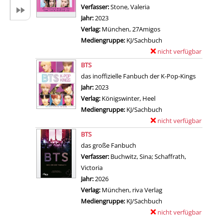
a
p
Verfasser:
Stone, Valeria
Suche nach diesem Ver
i
l
Jahr:
2023
l
a
Verlag:
München, 27Amigos
s
r
Mediengruppe:
KJ/Sachbuch
v
-
nicht verfügbar
E
o
D
Zum Download von exter
x
BTS
n
e
e
das inoffizielle Fanbuch der K-Pop-Kings
S
t
m
Suche nach diesem Verfasser
Jahr:
2023
ü
a
p
Verlag:
Königswinter, Heel
d
i
l
Mediengruppe:
KJ/Sachbuch
k
l
a
nicht verfügbar
E
o
s
r
Zum Download von exter
x
BTS
r
v
-
e
das große Fanbuch
e
o
D
m
Verfasser:
Buchwitz, Sina
;
Schaffrath,
a
n
e
p
Victoria
Suche nach diesem Verfasser
a
A
t
l
Jahr:
2026
n
l
a
a
Verlag:
München, riva Verlag
z
l
i
r
Mediengruppe:
KJ/Sachbuch
e
e
l
-
nicht verfügbar
E
i
s