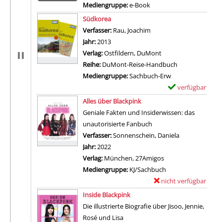
Mediengruppe:
e-Book
Zum 
Südkorea
Verfasser:
Rau, Joachim
Suche nach diesem Verf
Jahr:
2013
Verlag:
Ostfildern, DuMont
Reihe:
DuMont-Reise-Handbuch
Mediengruppe:
Sachbuch-Erw
verfügbar
E
Zum Download von 
x
Alles über Blackpink
e
Geniale Fakten und Insiderwissen: das
m
unautorisierte Fanbuch
p
Verfasser:
Sonnenschein, Daniela
Suche nach di
l
Jahr:
2022
a
Verlag:
München, 27Amigos
r
Mediengruppe:
KJ/Sachbuch
-
nicht verfügbar
E
D
Zum Download von exter
x
Inside Blackpink
e
e
Die illustrierte Biografie über Jisoo, Jennie,
t
m
Rosé und Lisa