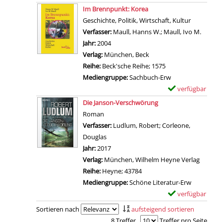
s
D
Zum Download von exter
x
g
Im Brennpunkt: Korea
ü
v
e
e
e
Geschichte, Politik, Wirtschaft, Kultur
b
o
t
m
n
Verfasser:
Maull, Hanns W.
;
Maull, Ivo M.
Suche 
e
n
a
p
Jahr:
2004
r
I
i
l
Verlag:
München, Beck
B
n
l
a
Reihe:
Beck'sche Reihe; 1575
l
s
s
r
Mediengruppe:
Sachbuch-Erw
a
i
v
-
verfügbar
E
c
d
o
D
Zum Download von 
x
k
Die Janson-Verschwörung
e
n
e
e
p
Roman
B
B
t
m
i
Verfasser:
Ludlum, Robert
;
Corleone,
l
T
a
p
n
Douglas
Suche nach diesem Verfasser
a
S
i
l
k
Jahr:
2017
c
a
l
a
a
Verlag:
München, Wilhelm Heyne Verlag
k
n
s
r
n
Reihe:
Heyne; 43784
p
z
v
-
z
Mediengruppe:
Schöne Literatur-Erw
i
e
o
D
e
verfügbar
E
n
i
n
e
i
Zum Download von 
x
k
Sortieren nach
aufsteigend sortieren
g
B
t
g
e
a
8 Treffer
Treffer pro Seite
e