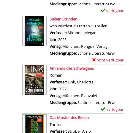
l
r
n
Mediengruppe:
Schöne Literatur-Erw
b
v
s
-
z
verfügbar
E
e
i
v
D
e
Zum Download von 
x
a
Sieben Stunden
b
o
e
i
e
n
wen würdest du retten? : Thriller
e
n
t
g
m
z
Verfasser:
Miranda, Megan
Suche nach diesem V
s
D
a
e
p
e
Jahr:
2025
a
i
i
n
l
i
Verlag:
München, Penguin Verlag
n
e
l
a
g
Mediengruppe:
Schöne Literatur-Erw
z
u
s
r
e
nicht verfügbar
E
e
n
v
-
n
Zum Download von exter
x
i
Am Ende des Schweigens
s
o
D
e
g
Roman
i
n
e
m
e
Verfasser:
Link, Charlotte
Suche nach diesem Ve
c
P
t
p
n
Jahr:
2022
h
e
a
l
Verlag:
München, Blanvalet
t
r
i
a
Mediengruppe:
Schöne Literatur-Erw
b
f
l
r
verfügbar
E
a
e
s
-
Zum Download von 
x
r
Das Muster des Bösen
c
v
D
e
e
Thriller
t
o
e
m
H
Verfasser:
Strobel, Arno
Suche nach diesem Verf
c