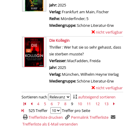
n
t
p
a
Jahr:
2025
r
A
a
l
n
Verlag:
Frankfurt am Main, Fischer
i
p
i
a
d
Reihe:
Mörderfinder; 5
m
a
l
r
a
Mediengruppe:
Schöne Literatur-Erw
e
r
s
-
n
nicht verfügbar
E
a
t
v
D
z
Zum Download von exter
x
n
Die Kollegin
m
o
e
e
e
z
Thriller : Wer hat sie so sehr gehasst, dass
e
n
t
i
m
e
sie sterben musste?
n
S
a
g
p
i
Verfasser:
MacFadden, Freida
Suche nach diese
t
i
i
e
l
g
Jahr:
2025
5
e
l
n
a
e
Verlag:
München, Wilhelm Heyne Verlag
B
b
s
r
n
Mediengruppe:
Schöne Literatur-Erw
a
e
v
-
nicht verfügbar
E
n
n
o
D
Zum Download von exter
x
z
Sortieren nach
aufsteigend sortieren
S
n
e
e
e
Zur ersten Seite blättern
Zur vorherigen Seite blättern
4
5
6
7
8
9
10
11
12
13
Zur nächs
Zur le
t
A
t
m
i
525 Treffer
Treffer pro Seite
u
m
a
p
g
Trefferliste drucken
Permalink Trefferliste
n
E
i
l
e
Trefferliste als E-Mail versenden
d
n
l
a
n
e