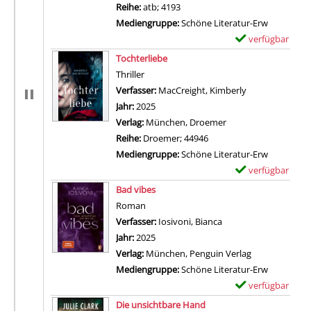
Reihe:
atb; 4193
Mediengruppe:
Schöne Literatur-Erw
verfügbar
E
Zum Download von 
x
Tochterliebe
e
Thriller
m
Verfasser:
MacCreight, Kimberly
Suche nach die
p
Jahr:
2025
l
Verlag:
München, Droemer
a
Reihe:
Droemer; 44946
r
Mediengruppe:
Schöne Literatur-Erw
-
verfügbar
E
D
Zum Download von 
x
Bad vibes
e
e
Roman
t
m
Verfasser:
Iosivoni, Bianca
Suche nach diesem Ve
a
p
Jahr:
2025
i
l
Verlag:
München, Penguin Verlag
l
a
Mediengruppe:
Schöne Literatur-Erw
s
r
verfügbar
E
v
-
Zum Download von 
x
Die unsichtbare Hand
o