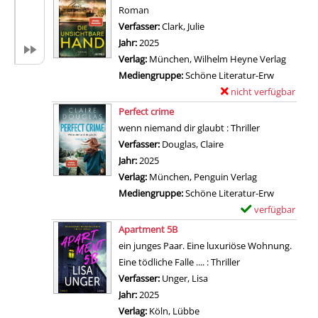
D
e
Roman
n
e
m
Verfasser:
Clark, Julie
Suche nach diesem Verfass
D
t
p
Jahr:
2025
a
a
l
Verlag:
München, Wilhelm Heyne Verlag
s
i
a
Mediengruppe:
Schöne Literatur-Erw
K
l
r
nicht verfügbar
E
l
s
-
Zum Download von exter
x
Perfect crime
i
v
D
e
wenn niemand dir glaubt : Thriller
p
o
e
m
Verfasser:
Douglas, Claire
Suche nach diesem Ve
p
n
t
p
Jahr:
2025
e
T
a
l
Verlag:
München, Penguin Verlag
n
o
i
a
Mediengruppe:
Schöne Literatur-Erw
m
c
l
r
verfügbar
E
ä
h
s
-
Zum Download von 
x
d
Apartment 5B
t
v
D
e
c
ein junges Paar. Eine luxuriöse Wohnung.
e
o
e
m
h
Eine tödliche Falle .... : Thriller
r
n
t
p
e
Verfasser:
Unger, Lisa
Suche nach diesem Verfas
l
B
a
l
n
Jahr:
2025
i
a
i
a
a
Verlag:
Köln, Lübbe
e
d