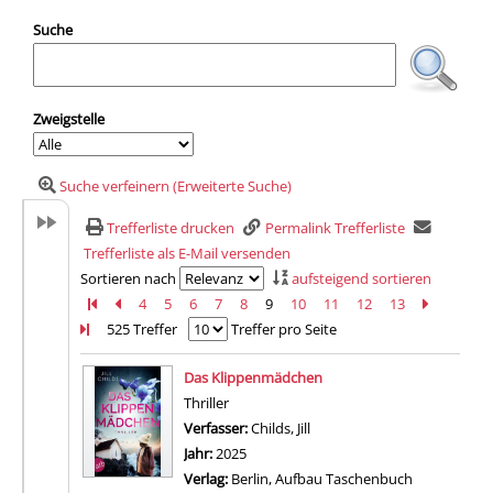
Suche
Zweigstelle
Suche verfeinern (Erweiterte Suche)
Trefferliste drucken
Permalink Trefferliste
Trefferliste als E-Mail versenden
Sortieren nach
aufsteigend sortieren
Zur ersten Seite blättern
Zur vorherigen Seite blättern
4
5
6
7
8
9
10
11
12
13
Zur nächs
Zur le
525 Treffer
Treffer pro Seite
Suchergebnis
Das Klippenmädchen
Thriller
Verfasser:
Childs, Jill
Suche nach diesem Verfasse
Jahr:
2025
Verlag:
Berlin, Aufbau Taschenbuch