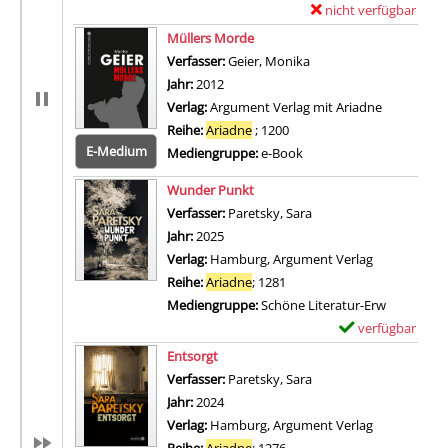
nicht verfügbar
E
Zum Download von exter
x
Müllers Morde
e
Verfasser:
Geier, Monika
Suche nach diesem Ver
m
Jahr:
2012
p
Verlag:
Argument Verlag mit Ariadne
l
Reihe:
Ariadne
; 1200
a
E-Medium
Mediengruppe:
e-Book
r
Zum 
Wunder Punkt
-
Verfasser:
Paretsky, Sara
Suche nach diesem Ver
D
Jahr:
2025
e
Verlag:
Hamburg, Argument Verlag
t
Reihe:
Ariadne
; 1281
a
Mediengruppe:
Schöne Literatur-Erw
i
verfügbar
E
l
Zum Download von 
x
s
Entsorgt
e
v
Verfasser:
Paretsky, Sara
Suche nach diesem Ver
m
o
Jahr:
2024
p
n
Verlag:
Hamburg, Argument Verlag
l
E
Reihe:
Ariadne
; 1276