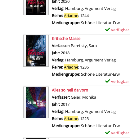
Jahr:
2020
P
e
n
t
p
Verlag:
Hamburg, Argument Verlag
u
n
E
a
l
Reihe:
Ariadne
; 1244
n
n
i
a
Mediengruppe:
Schöne Literatur-Erw
k
t
l
r
verfügbar
E
t
s
s
-
Zum Download von 
x
a
Kritische Masse
o
v
D
e
n
Verfasser:
Paretsky, Sara
Suche nach diesem Ver
r
o
e
m
z
Jahr:
2018
g
n
t
p
e
Verlag:
Hamburg, Argument Verlag
t
S
a
l
i
Reihe:
Ariadne
; 1236
a
c
i
a
g
Mediengruppe:
Schöne Literatur-Erw
n
h
l
r
e
verfügbar
E
z
i
s
-
n
Zum Download von 
x
e
Alles so hell da vorn
e
v
D
e
i
Verfasser:
Geier, Monika
Suche nach diesem Ver
b
o
e
m
g
Jahr:
2017
u
n
t
p
e
Verlag:
Hamburg, Argument Verlag
n
L
a
l
n
Reihe:
Ariadne
; 1223
g
a
i
a
Mediengruppe:
Schöne Literatur-Erw
a
n
l
r
verfügbar
E
n
d
s
-