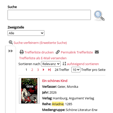
Suche
Zweigstelle
Suche verfeinern (Erweiterte Suche)
Trefferliste drucken
Permalink Trefferliste
Trefferliste als E-Mail versenden
Sortieren nach
aufsteigend sortieren
1
2
3
Zur nächsten Seite blättern
Zur letzten Seite blättern
24 Treffer
Treffer pro Seite
Suchergebnis
Ein schönes Kind
Verfasser:
Geier, Monika
Suche nach diesem Ver
Jahr:
2026
Verlag:
Hamburg, Argument Verlag
Reihe:
Ariadne
; 1285
Mediengruppe:
Schöne Literatur-Erw