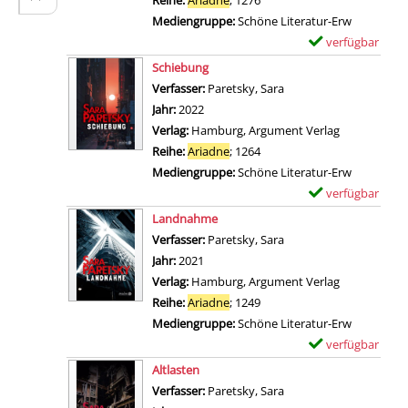
a
i
Mediengruppe:
Schöne Literatur-Erw
r
n
verfügbar
E
-
s
Zum Download von 
x
Schiebung
D
c
e
Verfasser:
Paretsky, Sara
Suche nach diesem Ver
e
h
m
Jahr:
2022
t
ö
p
Verlag:
Hamburg, Argument Verlag
a
n
l
Reihe:
Ariadne
; 1264
i
e
a
Mediengruppe:
Schöne Literatur-Erw
l
s
r
verfügbar
E
s
K
-
Zum Download von 
x
Landnahme
v
i
D
e
Verfasser:
Paretsky, Sara
Suche nach diesem Ver
o
n
e
m
Jahr:
2021
n
d
t
p
Verlag:
Hamburg, Argument Verlag
W
a
a
l
Reihe:
Ariadne
; 1249
u
n
i
a
Mediengruppe:
Schöne Literatur-Erw
n
z
l
r
verfügbar
E
d
e
s
-
Zum Download von 
x
Altlasten
e
i
v
D
e
Verfasser:
Paretsky, Sara
Suche nach diesem Ver
r
g
o
e
m