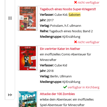
nicht verfügbar
E
Zum Download von exter
x
Tagebuch eines Noobs Super-Kriegers!!!
e
Verfasser:
Cube Kid
;
Saboten
Suche nach diesem
m
Jahr:
2017
p
Verlag:
Potsdam, h.f. ullmann
l
Reihe:
Tagebuch eines Noobs; Band 2
a
Mediengruppe:
KJ/Erzählung
r
nicht verfügbar
E
-
Zum Download von exter
x
Ein verirrter Kater im Nether
D
e
ein inoffizielles Comic-Abenteuer für
e
m
Minecrafter
t
p
Verfasser:
Cube Kid
Suche nach diesem Verfasse
a
l
Jahr:
2018
i
a
Verlag:
Berlin, Ullmann
l
r
Mediengruppe:
KJ/Erzählung
s
-
verfügbar in Kirchberg
E
v
D
Zum Download von externem Anb
x
Attacke der 100 Zombies
o
e
e
erlebe dein Abenteuer; ein inoffizielles
n
t
m
Spiel-Abenteuer für Minecrafter
T