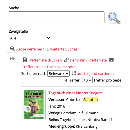
Suche
Zweigstelle
Suche verfeinern (Erweiterte Suche)
Trefferliste drucken
Permalink Trefferliste
Trefferliste als E-Mail versenden
Sortieren nach
aufsteigend sortieren
4 Treffer
Treffer pro Seite
Suchergebnis
Tagebuch eines Noobs Kriegers
Verfasser:
Cube Kid
;
Saboten
Suche nach diesem
Jahr:
2016
Verlag:
Potsdam, h.f. ullmann
Reihe:
Tagebuch eines Noobs; Band 1
Mediengruppe:
KJ/Erzählung