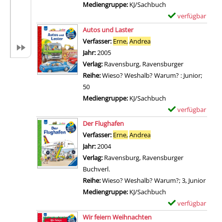
-
Mediengruppe:
KJ/Sachbuch
n
D
verfügbar
E
W
e
Zum Download von 
x
Autos und Laster
i
t
e
Verfasser:
Erne,
Andrea
Suche nach diesem Verf
r
a
m
Jahr:
2005
e
i
p
Verlag:
Ravensburg, Ravensburger
n
l
l
Reihe:
Wieso? Weshalb? Warum? : Junior;
t
s
a
50
d
v
r
Mediengruppe:
KJ/Sachbuch
e
o
-
verfügbar
E
c
n
D
Zum Download von 
x
Der Flughafen
k
W
e
e
Verfasser:
Erne,
Andrea
Suche nach diesem Verf
e
e
t
m
Jahr:
2004
n
r
a
p
Verlag:
Ravensburg, Ravensburger
d
a
i
l
Buchverl.
i
r
l
a
Reihe:
Wieso? Weshalb? Warum?; 3, Junior
e
b
s
r
Mediengruppe:
KJ/Sachbuch
B
e
v
-
verfügbar
E
e
i
o
D
Zum Download von 
x
r
Wir feiern Weihnachten
t
n