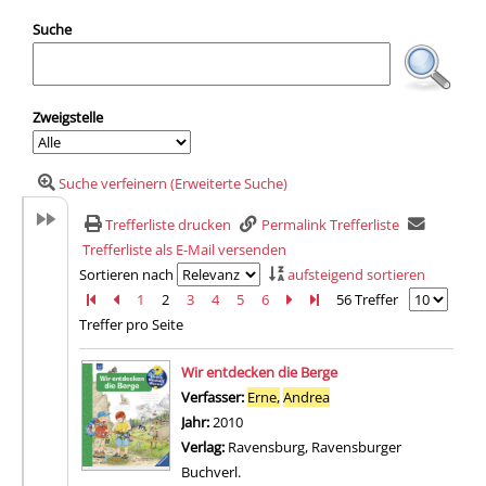
Suche
Zweigstelle
Suche verfeinern (Erweiterte Suche)
Trefferliste drucken
Permalink Trefferliste
Trefferliste als E-Mail versenden
Sortieren nach
aufsteigend sortieren
Zur ersten Seite blättern
Zur vorherigen Seite blättern
1
2
3
4
5
6
Zur nächsten Seite blättern
Zur letzten Seite blättern
56 Treffer
Treffer pro Seite
Suchergebnis
Wir entdecken die Berge
Verfasser:
Erne,
Andrea
Suche nach diesem Verf
Jahr:
2010
Verlag:
Ravensburg, Ravensburger
Buchverl.