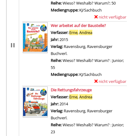
Reihe:
Wieso? Weshalb? Warum?; 50
Mediengruppe:
KJ/Sachbuch
nicht verfügbar
E
Zum Download von exter
x
Wer arbeitet auf der Baustelle?
e
Verfasser:
Erne,
Andrea
Suche nach diesem Verf
m
Jahr:
2015
p
Verlag:
Ravensburg, Ravensburger
l
Buchverl.
a
Reihe:
Wieso? Weshalb? Warum? : Junior;
r
55
-
Mediengruppe:
KJ/Sachbuch
D
nicht verfügbar
E
e
Zum Download von exter
x
Die Rettungsfahrzeuge
t
e
Verfasser:
Erne,
Andrea
Suche nach diesem Verf
a
m
Jahr:
2014
i
p
Verlag:
Ravensburg, Ravensburger
l
l
Buchverl.
s
a
Reihe:
Wieso? Weshalb? Warum? : Junior;
v
r
23
o