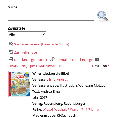
Suche
Zweigstelle
Suche verfeinern (Erweiterte Suche)
Zur Trefferliste
Detailanzeige drucken
Permalink Detailanzeige
Detailanzeige per E-Mail versenden
zum vorherigen T
9 von 56
zum n
wird in neuem Tab geöffnet
Wir entdecken die Bibel
Verfasser:
Suche nach diesem Verfasser
Erne, Andrea
Verfasserangabe:
Illustration: Wolfgang Metzger,
Text: Andrea Erne
Jahr:
2017
Verlag:
Ravensburg, Ravensburger
Reihe:
Wieso? Weshalb? Warum?
,
4-7 Jahre
Mediengruppe:
KJ/Sachbuch