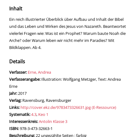
Inhalt
Ein reich illustrierter Überblick über Aufbau und Inhalt der Bibel
und das Leben und Wirken des Jesus von Nazareth. Beantwortet
vielerlei Fragen wie: Was ist ein Prophet? Warum baute Noah die
Arche? oder Warum leben wir nicht mehr im Paradies? Mit
Bildklappen. Ab 4.
Details
Verfasser:
Suche nach diesem Verfasser
Erne, Andrea
Verfasserangabe:
Illustration: Wolfgang Metzger, Text: Andrea
Erne
Jahr:
2017
Verlag:
Ravensburg, Ravensburger
opens in new tab
Links:
Diesen Link in neuem Tab öffnen
http://cover.ekz.de/9783473326631.jpg (E-Ressource)
Systematik:
Suche nach dieser Systematik
4.3
,
Keo 1
Interessenkreis:
Suche nach diesem Interessenskreis
Antolin Klasse 3
ISBN:
978-3-473-32663-1
Beschreibung:
22 ungezählte Seiten : farbig