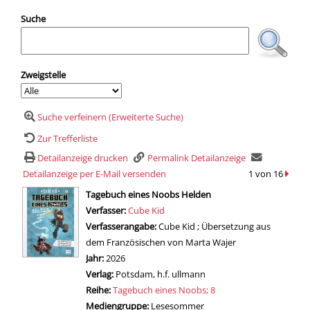
Suche
Zweigstelle
Suche verfeinern (Erweiterte Suche)
Zur Trefferliste
Detailanzeige drucken
Permalink Detailanzeige
Detailanzeige per E-Mail versenden
1 von 16
zum n
wird in neuem Tab geöffnet
Tagebuch eines Noobs Helden
Verfasser:
Suche nach diesem Verfasser
Cube Kid
Verfasserangabe:
Cube Kid ; Übersetzung aus
dem Französischen von Marta Wajer
Jahr:
2026
Verlag:
Potsdam, h.f. ullmann
Reihe:
Tagebuch eines Noobs; 8
Mediengruppe:
Lesesommer