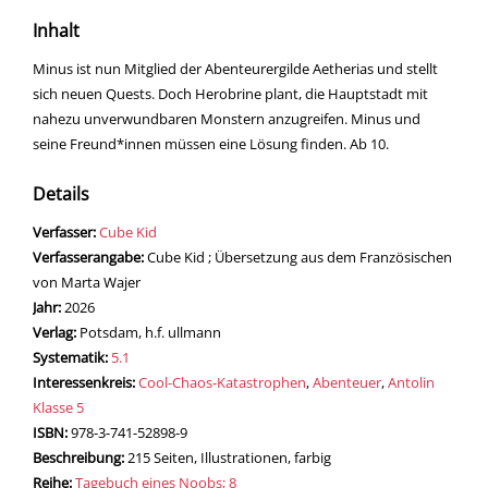
Inhalt
Minus ist nun Mitglied der Abenteurergilde Aetherias und stellt
sich neuen Quests. Doch Herobrine plant, die Hauptstadt mit
nahezu unverwundbaren Monstern anzugreifen. Minus und
seine Freund*innen müssen eine Lösung finden. Ab 10.
Details
Verfasser:
Suche nach diesem Verfasser
Cube Kid
Verfasserangabe:
Cube Kid ; Übersetzung aus dem Französischen
von Marta Wajer
Jahr:
2026
Verlag:
Potsdam, h.f. ullmann
opens in new tab
Diesen Link in neuem Tab öffnen
Systematik:
Suche nach dieser Systematik
5.1
Interessenkreis:
Suche nach diesem Interessenskreis
Cool-Chaos-Katastrophen
,
Abenteuer
,
Antolin
Klasse 5
ISBN:
978-3-741-52898-9
Beschreibung:
215 Seiten, Illustrationen, farbig
Reihe:
Tagebuch eines Noobs; 8