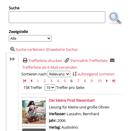
Suche
Zweigstelle
Suche verfeinern (Erweiterte Suche)
Trefferliste drucken
Permalink Trefferliste
Trefferliste als E-Mail versenden
Sortieren nach
aufsteigend sortieren
Zur ersten Seite blättern
Zur vorherigen Seite blättern
1
2
3
4
5
6
7
8
9
10
Zur nächsten 
Zur letzte
158 Treffer
Treffer pro Seite
Suchergebnis
Der kleine Pirat Riesenbart
Lesung für kleine und große Ohren
Verfasser:
Lassahn, Bernhard
Suche nach diesem
Jahr:
2006
Verlag:
Audiolino