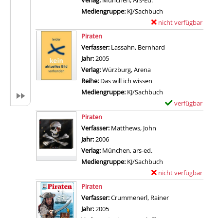
t
a
Mediengruppe:
KJ/Sachbuch
a
r
nicht verfügbar
E
i
-
Zum Download von exter
x
Piraten
l
D
e
Verfasser:
Lassahn, Bernhard
Suche nach diesem
s
e
m
Jahr:
2005
v
t
p
Verlag:
Würzburg, Arena
o
a
l
Reihe:
Das will ich wissen
n
i
a
Mediengruppe:
KJ/Sachbuch
F
l
r
verfügbar
E
o
s
-
Zum Download von 
x
Piraten
r
v
D
e
Verfasser:
Matthews, John
Suche nach diesem V
s
o
e
m
Jahr:
2006
c
n
t
p
Verlag:
München, ars-ed.
h
D
a
l
Mediengruppe:
KJ/Sachbuch
e
i
i
a
nicht verfügbar
E
r
e
l
r
Zum Download von exter
x
h
Piraten
a
s
-
e
a
Verfasser:
Crummenerl, Rainer
Suche nach dies
b
v
D
m
n
Jahr:
2005
e
o
e
p