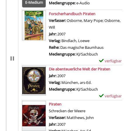
E-Medium
Mediengruppe:
e-Audio
Zum 
Forscherhandbuch Piraten
Verfasser:
Osborne, Mary Pope
;
Osborne,
Will
Suche nach diesem Verfasser
Jahr:
2007
Verlag:
Bindlach, Loewe
Reihe:
Das magische Baumhaus
Mediengruppe:
KJ/Sachbuch
verfügbar
E
Zum Download von 
x
Die abenteuerliche Welt der Piraten
e
Suche nach diesem Verfasser
Jahr:
2007
m
Verlag:
München, ars-Ed.
p
Mediengruppe:
KJ/Sachbuch
l
verfügbar
E
a
Zum Download von 
x
Piraten
r
e
Schrecken der Meere
-
m
Verfasser:
Matthews, John
Suche nach diesem V
D
p
Jahr:
2007
e
l
Verlag:
München, Ars-Ed.