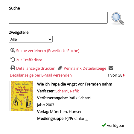
Suche
Zweigstelle
Suche verfeinern (Erweiterte Suche)
Zur Trefferliste
Detailanzeige drucken
Permalink Detailanzeige
Detailanzeige per E-Mail versenden
1 von 38
zum n
wird in neuem Tab geöffnet
Wie ich Papa die Angst vor Fremden nahm
Verfasser:
Suche nach diesem Verfasser
Schami, Rafik
Verfasserangabe:
Rafik Schami
Jahr:
2003
Verlag:
München, Hanser
Mediengruppe:
KJ/Erzählung
verfügbar