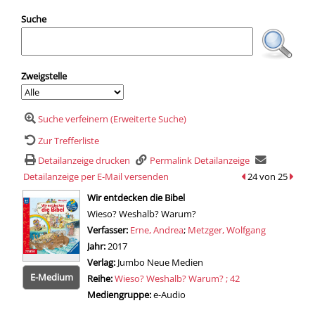
Suche
Zweigstelle
Suche verfeinern (Erweiterte Suche)
Zur Trefferliste
Detailanzeige drucken
Permalink Detailanzeige
Detailanzeige per E-Mail versenden
zum vorherigen Tr
24 von 25
zum n
wird in neuem Tab geöffnet
Wir entdecken die Bibel
Wieso? Weshalb? Warum?
Verfasser:
Suche nach diesem Verfasser
Erne, Andrea
;
Metzger, Wolfgang
Jahr:
2017
Verlag:
Jumbo Neue Medien
E-Medium
Reihe:
Wieso? Weshalb? Warum? ; 42
Mediengruppe:
e-Audio
Zum 