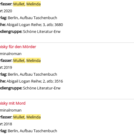
rfasser:
Mullet,
Melinda
Suche nach diesem Verfasser
hr:
2020
rlag:
Berlin, Aufbau Taschenbuch
ihe:
Abigail Logan Reihe; 3, atb; 3680
diengruppe:
Schöne Literatur-Erw
isky für den Mörder
iminalroman
rfasser:
Mullet,
Melinda
Suche nach diesem Verfasser
hr:
2019
rlag:
Berlin, Aufbau Taschenbuch
ihe:
Abigail Logan Reihe; 2, atb; 3516
diengruppe:
Schöne Literatur-Erw
isky mit Mord
iminalroman
rfasser:
Mullet,
Melinda
Suche nach diesem Verfasser
hr:
2018
rlag:
Berlin, Aufbau Taschenbuch