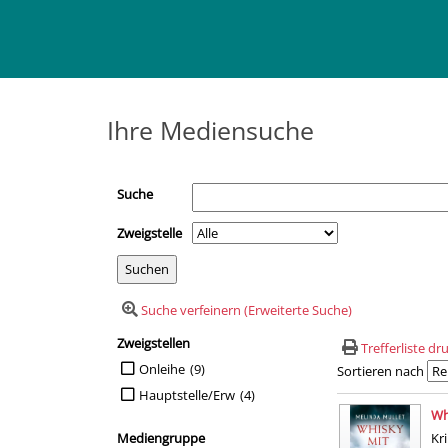
Ihre Mediensuche
Suche
Zweigstelle
Suche verfeinern (Erweiterte Suche)
Zweigstellen
Suchfilter
Trefferliste d
Suche auf Zweigstellen einschränken
Onleihe
(9)
Sortieren nach
Hauptstelle/Erw
(4)
Suchergebn
Wh
Mediengruppe
Kr