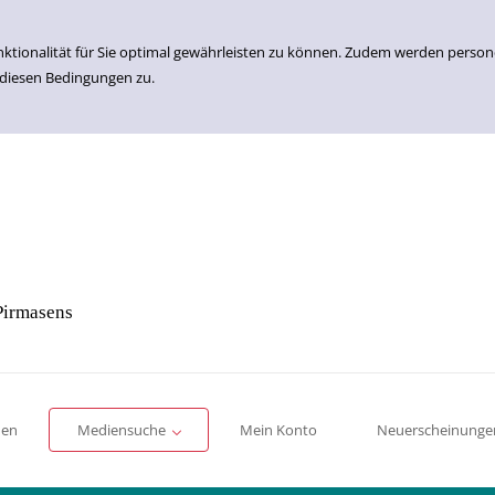
nktionalität für Sie optimal gewährleisten zu können. Zudem werden perso
 diesen Bedingungen zu.
Pirmasens
Einfache Suche
Erweiterte Suche
Romane
Sachbücher
für Kinder
für Jugendliche
men
Mediensuche
Mein Konto
Neuerscheinunge