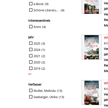
Suche auf Mediengruppe einschränken
Ve
e-Book
(9)
Ja
Schöne Literatur-Erw
(4)
Ve
Re
Interessenkreis
Me
Suche auf Interessenkreis einschränken
Krimi
(4)
Jahr
Wh
Suche auf Jahr einschränken
Kr
2025
(3)
Ve
2024
(1)
Ja
2021
(2)
Ve
2020
(2)
Re
2019
(2)
Me
Mehr Jahr-Filter anzeigen
Wh
Verfasser
Kr
Suche auf Verfasser einschränken
Mullet, Melinda
(13)
Ve
Seeberger, Ulrike
(13)
Ja
Ve