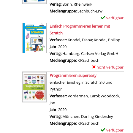
t
l
Verlag:
Bonn, Rheinwerk
a
a
a
Mediengruppe:
Sachbuch-Erw
v
i
r
verfügbar
E
a
l
-
Zum Download von 
x
Einfach Programmieren lernen mit
S
s
D
e
Scratch
c
v
e
m
Verfasser:
Knodel, Diana
;
Knodel, Philipp
Suche 
r
o
t
p
Jahr:
2020
i
n
a
l
Verlag:
Hamburg, Carlsen Verlag GmbH
p
P
i
a
Mediengruppe:
KJ/Sachbuch
t
r
l
r
nicht verfügbar
E
f
o
s
-
Zum Download von exter
x
ü
Programmieren supereasy
g
v
D
e
r
einfacher Einstieg in Scratch 3.0 und
r
o
e
m
D
Python
a
n
t
p
u
Verfasser:
Vorderman, Carol
;
Woodcock,
m
M
a
l
m
Jon
Suche nach diesem Verfasser
m
i
i
a
m
Jahr:
2020
i
t
l
r
i
Verlag:
München, Dorling Kindersley
e
S
s
-
e
Mediengruppe:
KJ/Sachbuch
r
c
v
D
s
verfügbar
E
e
r