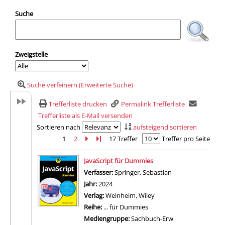
Suche
Zweigstelle
Suche verfeinern (Erweiterte Suche)
Trefferliste drucken
Permalink Trefferliste
Trefferliste als E-Mail versenden
Sortieren nach
aufsteigend sortieren
1
2
Zur nächsten Seite blättern
Zur letzten Seite blättern
17 Treffer
Treffer pro Seite
Suchergebnis
JavaScript für Dummies
Verfasser:
Springer, Sebastian
Suche nach diese
Jahr:
2024
Verlag:
Weinheim, Wiley
Reihe:
... für Dummies
Mediengruppe:
Sachbuch-Erw