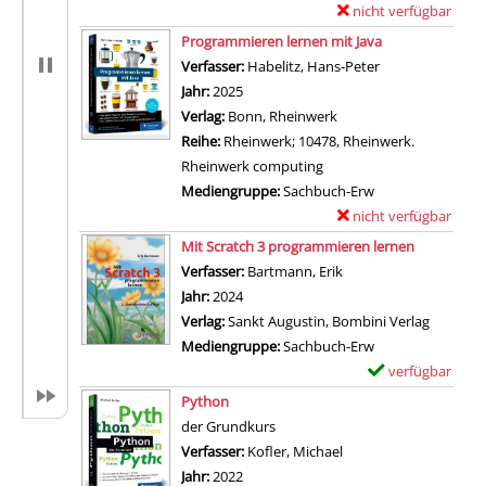
nicht verfügbar
E
Zum Download von exter
x
Programmieren lernen mit Java
e
Verfasser:
Habelitz, Hans-Peter
Suche nach dies
m
Jahr:
2025
p
Verlag:
Bonn, Rheinwerk
l
Reihe:
Rheinwerk; 10478, Rheinwerk.
a
Rheinwerk computing
r
Mediengruppe:
Sachbuch-Erw
-
nicht verfügbar
E
D
Zum Download von exter
x
Mit Scratch 3 programmieren lernen
e
e
Verfasser:
Bartmann, Erik
Suche nach diesem Ve
t
m
Jahr:
2024
a
p
Verlag:
Sankt Augustin, Bombini Verlag
i
l
Mediengruppe:
Sachbuch-Erw
l
a
verfügbar
E
s
r
Zum Download von 
x
Python
v
-
e
der Grundkurs
o
D
m
Verfasser:
Kofler, Michael
Suche nach diesem Ve
n
e
p
Jahr:
2022
J