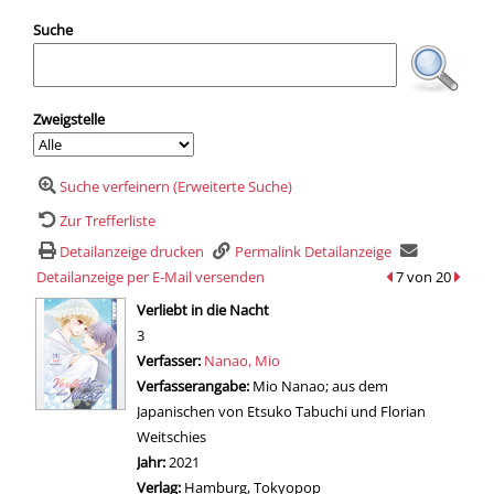
Suche
Zweigstelle
Suche verfeinern (Erweiterte Suche)
Zur Trefferliste
Detailanzeige drucken
Permalink Detailanzeige
Detailanzeige per E-Mail versenden
zum vorherigen T
7 von 20
zum n
wird in neuem Tab geöffnet
Verliebt in die Nacht
3
Verfasser:
Suche nach diesem Verfasser
Nanao, Mio
Verfasserangabe:
Mio Nanao; aus dem
Japanischen von Etsuko Tabuchi und Florian
Weitschies
Jahr:
2021
Verlag:
Hamburg, Tokyopop