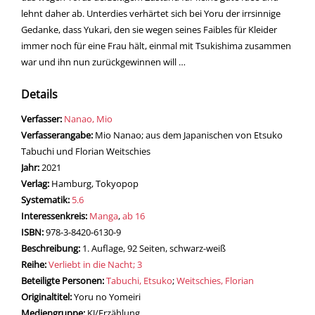
lehnt daher ab. Unterdies verhärtet sich bei Yoru der irrsinnige
Gedanke, dass Yukari, den sie wegen seines Faibles für Kleider
immer noch für eine Frau hält, einmal mit Tsukishima zusammen
war und ihn nun zurückgewinnen will …
Details
Verfasser:
Suche nach diesem Verfasser
Nanao, Mio
Verfasserangabe:
Mio Nanao; aus dem Japanischen von Etsuko
Tabuchi und Florian Weitschies
Jahr:
2021
Verlag:
Hamburg, Tokyopop
opens in new tab
Diesen Link in neuem Tab öffnen
Systematik:
Suche nach dieser Systematik
5.6
Interessenkreis:
Suche nach diesem Interessenskreis
Manga
,
ab 16
ISBN:
978-3-8420-6130-9
Beschreibung:
1. Auflage, 92 Seiten, schwarz-weiß
Reihe:
Verliebt in die Nacht; 3
Beteiligte Personen:
Suche nach dieser Beteiligten Person
Tabuchi, Etsuko
;
Weitschies, Florian
Originaltitel:
Yoru no Yomeiri
Mediengruppe:
KJ/Erzählung