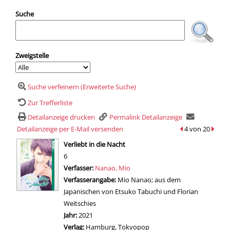
Suche
Zweigstelle
Suche verfeinern (Erweiterte Suche)
Zur Trefferliste
Detailanzeige drucken
Permalink Detailanzeige
Detailanzeige per E-Mail versenden
zum vorherigen T
4 von 20
zum n
wird in neuem Tab geöffnet
Verliebt in die Nacht
6
Verfasser:
Suche nach diesem Verfasser
Nanao, Mio
Verfasserangabe:
Mio Nanao; aus dem
Japanischen von Etsuko Tabuchi und Florian
Weitschies
Jahr:
2021
Verlag:
Hamburg, Tokyopop