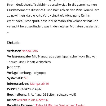
ihrem Gedächtnis. Tsukishima verschweigt ihr die gemeinsamen
Glücksmomente dieser Zeit, und hält sich an den Plan, Yorus Herz
zu gewinnen, da die »alte Yoru« eine tiefe Abneigung für ihn
empfindet. Diese spürt, dass ihr Ehemann sich verändert hat und
versucht herauszufinden, was in den letzten Monaten passiert ist
…
Details
Verfasser:
Suche nach diesem Verfasser
Nanao, Mio
Verfasserangabe:
Mio Nanao; aus dem Japanischen von Etsuko
Tabuchi und Florian Weitschies
Jahr:
2021
Verlag:
Hamburg, Tokyopop
opens in new tab
Diesen Link in neuem Tab öffnen
Systematik:
Suche nach dieser Systematik
5.6
Interessenkreis:
Suche nach diesem Interessenskreis
Manga
,
ab 16
ISBN:
978-3-8420-7147-6
Beschreibung:
1. Auflage, 92 Seiten, schwarz-weiß
Reihe:
Verliebt in die Nacht; 6
Beteiligte Personen:
Suche nach dieser Beteiligten Person
Tabuchi, Etsuko
;
Weitschies, Florian