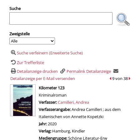
Suche
Zweigstelle
Suche verfeinern (Erweiterte Suche)
Zur Trefferliste
Detailanzeige drucken
Permalink Detailanzeige
Detailanzeige per E-Mail versenden
zum vorherigen T
9 von 38
zum n
wird in neuem Tab geöffnet
Kilometer 123
Kriminalroman
Verfasser:
Suche nach diesem Verfasser
Camilleri, Andrea
Verfasserangabe:
Andrea Camilleri ; aus dem
Italienischen von Annette Kopetzki
Jahr:
2020
Verlag:
Hamburg, Kindler
Mediengruppe:
Schöne Literatur-Erw