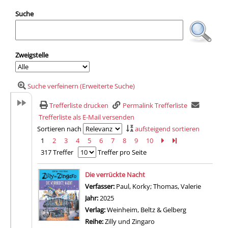
Suche
Zweigstelle
Suche verfeinern (Erweiterte Suche)
Trefferliste drucken
Permalink Trefferliste
Trefferliste als E-Mail versenden
Sortieren nach
aufsteigend sortieren
1
2
3
4
5
6
7
8
9
10
Zur nächsten Seite b
Zur letzten Seite 
317 Treffer
Treffer pro Seite
Suchergebnis
Die verrückte Nacht
Verfasser:
Paul, Korky
;
Thomas, Valerie
Suche na
Jahr:
2025
Verlag:
Weinheim, Beltz & Gelberg
Reihe:
Zilly und Zingaro