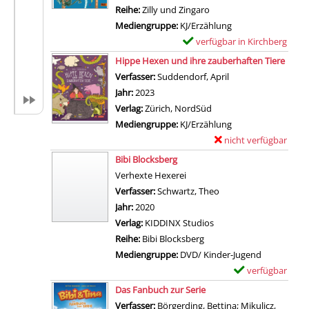
i
l
Reihe:
Zilly und Zingaro
D
l
a
Mediengruppe:
KJ/Erzählung
i
s
r
verfügbar in Kirchberg
E
e
v
-
Zum Download von externem Anb
x
Hippe Hexen und ihre zauberhaften Tiere
v
o
D
e
Verfasser:
Suddendorf, April
Suche nach diesem 
e
n
e
m
Jahr:
2023
r
W
t
p
Verlag:
Zürich, NordSüd
r
i
a
l
Mediengruppe:
KJ/Erzählung
ü
c
i
a
nicht verfügbar
E
c
k
l
r
Zum Download von exter
x
k
Bibi Blocksberg
e
s
-
e
t
Verhexte Hexerei
d
v
D
m
e
Verfasser:
Schwartz, Theo
Suche nach diesem Ve
a
o
e
p
N
Jahr:
2020
n
n
t
l
a
Verlag:
KIDDINX Studios
z
P
a
a
c
Reihe:
Bibi Blocksberg
e
e
i
r
h
Mediengruppe:
DVD/ Kinder-Jugend
i
t
l
-
t
verfügbar
E
g
r
s
D
a
Zum Download von 
x
e
Das Fanbuch zur Serie
o
v
e
n
e
n
Verfasser:
Börgerding, Bettina
;
Mikulicz,
n