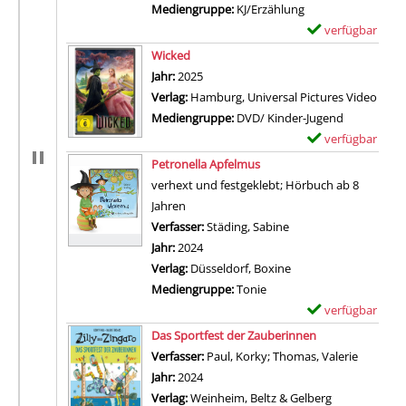
Mediengruppe:
KJ/Erzählung
verfügbar
E
Zum Download von 
x
Wicked
e
Suche nach diesem Verfasser
Jahr:
2025
m
Verlag:
Hamburg, Universal Pictures Video
p
Mediengruppe:
DVD/ Kinder-Jugend
l
verfügbar
E
a
Zum Download von 
x
Petronella Apfelmus
r
e
verhext und festgeklebt; Hörbuch ab 8
-
m
Jahren
D
p
Verfasser:
Städing, Sabine
Suche nach diesem Ve
e
l
Jahr:
2024
t
a
Verlag:
Düsseldorf, Boxine
a
r
Mediengruppe:
Tonie
i
-
verfügbar
E
l
D
Zum Download von 
x
Das Sportfest der Zauberinnen
s
e
e
Verfasser:
Paul, Korky
;
Thomas, Valerie
Suche na
v
t
m
Jahr:
2024
o
a
p
Verlag:
Weinheim, Beltz & Gelberg
n