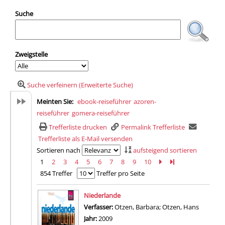
Suche
Zweigstelle
Suche verfeinern (Erweiterte Suche)
Meinten Sie:
ebook-reiseführer
azoren-
reiseführer
gomera-reiseführer
Trefferliste drucken
Permalink Trefferliste
Trefferliste als E-Mail versenden
Sortieren nach
aufsteigend sortieren
1
2
3
4
5
6
7
8
9
10
Zur nächsten Seite b
Zur letzten Seite 
854 Treffer
Treffer pro Seite
Suchergebnis
Niederlande
Verfasser:
Otzen, Barbara
;
Otzen, Hans
Suche na
Jahr:
2009