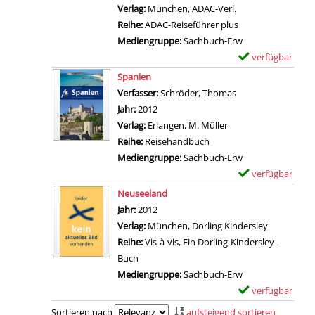
l
-
Verlag:
München, ADAC-Verl.
s
s
D
Reihe:
ADAC-Reiseführer plus
e
v
e
Mediengruppe:
Sachbuch-Erw
l
o
t
verfügbar
E
d
n
a
Zum Download von 
x
Spanien
o
S
i
e
Verfasser:
Schröder, Thomas
Suche nach diesem
r
ü
l
m
Jahr:
2012
f
d
s
p
Verlag:
Erlangen, M. Müller
f
k
v
l
Reihe:
Reisehandbuch
ü
o
o
a
Mediengruppe:
Sachbuch-Erw
r
r
n
r
verfügbar
E
D
e
R
-
Zum Download von 
x
ü
Neuseeland
a
o
D
e
s
Suche nach diesem Verfasser
Jahr:
2012
a
m
e
m
s
Verlag:
München, Dorling Kindersley
n
a
t
p
e
Reihe:
Vis-à-vis, Ein Dorling-Kindersley-
z
n
a
l
l
Buch
e
z
i
a
d
Mediengruppe:
Sachbuch-Erw
i
e
l
r
o
verfügbar
E
g
i
s
-
r
Zum Download von 
x
e
Sortieren nach
aufsteigend sortieren
g