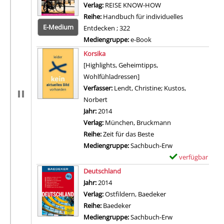
Verlag:
REISE KNOW-HOW
Reihe:
Handbuch für individuelles
E-Medium
Entdecken ; 322
Mediengruppe:
e-Book
Zum 
Korsika
[Highlights, Geheimtipps,
Wohlfühladressen]
Verfasser:
Lendt, Christine
;
Kustos,
Norbert
Suche nach diesem Verfasser
Jahr:
2014
Verlag:
München, Bruckmann
Reihe:
Zeit für das Beste
Mediengruppe:
Sachbuch-Erw
verfügbar
E
Zum Download von 
x
Deutschland
e
Suche nach diesem Verfasser
Jahr:
2014
m
Verlag:
Ostfildern, Baedeker
p
Reihe:
Baedeker
l
Mediengruppe:
Sachbuch-Erw