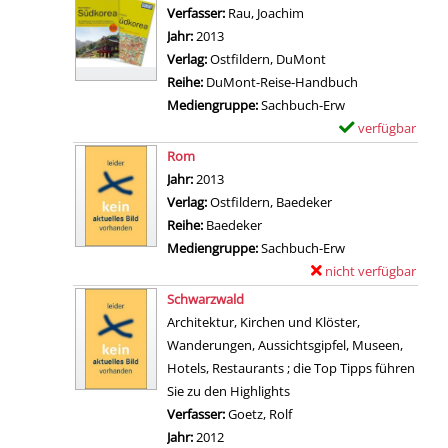
a
e
Verfasser:
Rau, Joachim
Suche nach diesem Verf
a
e
i
m
Jahr:
2013
n
u
l
p
Verlag:
Ostfildern, DuMont
z
t
s
l
Reihe:
DuMont-Reise-Handbuch
e
s
v
a
Mediengruppe:
Sachbuch-Erw
i
c
o
r
verfügbar
E
g
h
n
-
Zum Download von 
x
e
Rom
l
K
D
e
n
Suche nach diesem Verfasser
Jahr:
2013
a
o
e
m
Verlag:
Ostfildern, Baedeker
n
r
t
p
Reihe:
Baedeker
d
f
a
l
Mediengruppe:
Sachbuch-Erw
a
u
i
a
nicht verfügbar
E
n
a
l
r
Zum Download von exter
x
z
Schwarzwald
n
s
-
e
e
Architektur, Kirchen und Klöster,
z
v
D
m
i
Wanderungen, Aussichtsgipfel, Museen,
e
o
e
p
g
Hotels, Restaurants ; die Top Tipps führen
i
n
t
l
e
Sie zu den Highlights
g
D
a
a
n
Verfasser:
Goetz, Rolf
Suche nach diesem Verfas
e
ü
i
r
Jahr:
2012
n
s