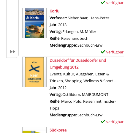
a
verfügbar
E
r
Zum Download von 
x
Korfu
-
e
Verfasser:
Siebenhaar, Hans-Peter
Suche nach d
D
m
Jahr:
2013
e
p
Verlag:
Erlangen, M. Müller
t
l
Reihe:
Reisehandbuch
a
a
Mediengruppe:
Sachbuch-Erw
i
r
verfügbar
E
l
-
Zum Download von 
x
Düsseldorf für Düsseldorfer und
s
D
e
Umgebung 2012
v
e
m
Events, Kultur, Ausgehen, Essen &
o
t
p
Trinken, Shopping, Wellness & Sport ...
n
a
l
Suche nach diesem Verfasser
Jahr:
2012
K
i
a
Verlag:
Ostfildern, MAIRDUMONT
o
l
r
Reihe:
Marco Polo, Reisen mit Insider-
r
s
-
Tipps
s
v
D
Mediengruppe:
Sachbuch-Erw
i
o
e
verfügbar
E
k
n
t
Zum Download von 
x
Südkorea
a
D