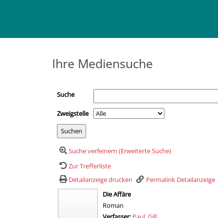
Ihre Mediensuche
Suche
Zweigstelle
Suche verfeinern (Erweiterte Suche)
Zur Trefferliste
Detailanzeige drucken
Permalink Detailanzeige
wird in neuem Tab geöffnet
Die Affäre
Roman
Verfasser:
Suche nach diesem Verfasser
Paul, Gill