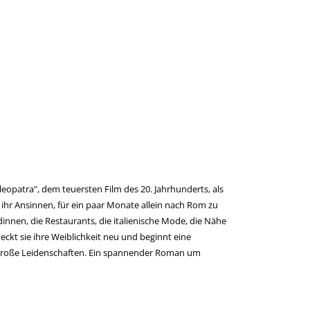
Zum Download von e
opatra", dem teuersten Film des 20. Jahrhunderts, als
 ihr Ansinnen, für ein paar Monate allein nach Rom zu
ndinnen, die Restaurants, die italienische Mode, die Nähe
eckt sie ihre Weiblichkeit neu und beginnt eine
 große Leidenschaften. Ein spannender Roman um