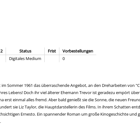
 2
Status
Frist
Vorbestellungen
Digitales Medium
0
t im Sommer 1961 das überraschende Angebot, an den Dreharbeiten von "Cle
 ihres Lebens! Doch ihr viel älterer Ehemann Trevor ist geradezu empört über
Diana erst einmal alles fremd. Aber bald genießt sie die Sonne, die neuen Freu
ert sie Liz Taylor, die Hauptdarstellerin des Films. In ihrem Schatten entd
urchsichtigen Ernesto. Ein spannender Roman um große Kinogeschichte und
.