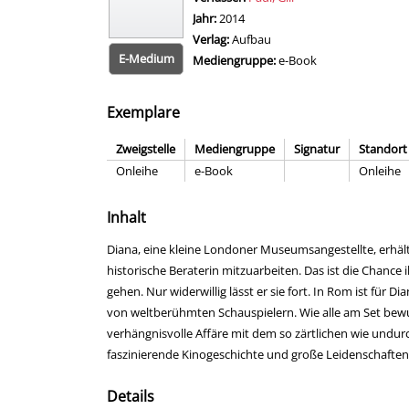
Jahr:
2014
Verlag:
Aufbau
E-Medium
Mediengruppe:
e-Book
Exemplare
Zweigstelle
Mediengruppe
Signatur
Standort
Onleihe
e-Book
Onleihe
Inhalt
Diana, eine kleine Londoner Museumsangestellte, erhäl
historische Beraterin mitzuarbeiten. Das ist die Chance
gehen. Nur widerwillig lässt er sie fort. In Rom ist für 
von weltberühmten Schauspielern. Wie alle am Set bewund
verhängnisvolle Affäre mit dem so zärtlichen wie und
faszinierende Kinogeschichte und große Leidenschaften
Details