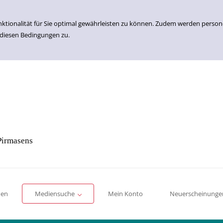
nktionalität für Sie optimal gewährleisten zu können. Zudem werden perso
 diesen Bedingungen zu.
Pirmasens
Einfache Suche
Erweiterte Suche
Romane
Sachbücher
für Kinder
für Jugendliche
men
Mediensuche
Mein Konto
Neuerscheinunge