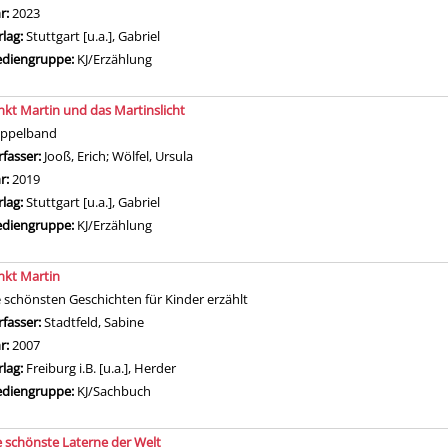
hr:
2023
rlag:
Stuttgart [u.a.], Gabriel
diengruppe:
KJ/Erzählung
nkt Martin und das Martinslicht
ppelband
rfasser:
Jooß, Erich
;
Wölfel, Ursula
Suche nach diesem Verfasser
hr:
2019
rlag:
Stuttgart [u.a.], Gabriel
diengruppe:
KJ/Erzählung
nkt Martin
e schönsten Geschichten für Kinder erzählt
rfasser:
Stadtfeld, Sabine
Suche nach diesem Verfasser
hr:
2007
rlag:
Freiburg i.B. [u.a.], Herder
diengruppe:
KJ/Sachbuch
e schönste Laterne der Welt