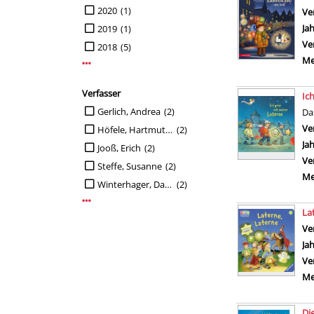
2020
(1)
Ve
Ja
2019
(1)
Ve
2018
(5)
Me
Mehr Jahr-Filter anzeigen
Verfasser
Ic
Suche auf Verfasser einschränken
Gerlich, Andrea
(2)
Da
Ve
Höfele, Hartmut E.
(2)
Ja
Jooß, Erich
(2)
Ve
Steffe, Susanne
(2)
Me
Winterhager, Daniele
(2)
Mehr Verfasser-Filter anzeigen
La
Ve
Ja
Ve
Me
Di