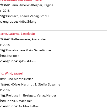
rfasser:
Benn, Amelie
;
Altegoer, Regine
Suche nach diesem Verfasser
hr:
2018
rlag:
Bindlach, Loewe Verlag GmbH
diengruppe:
KJ/Erzählung
terne, Laterne, Lieselotte!
rfasser:
Steffensmeier, Alexander
Suche nach diesem Verfasser
hr:
2018
rlag:
Frankfurt am Main, Sauerländer
ihe:
Lieselotte
diengruppe:
KJ/Erzählung
nd, Wind, sause!
rbst- und Martinslieder
rfasser:
Höfele, Hartmut E.
;
Steffe, Susanne
Suche nach diesem Verfasser
hr:
2016
rlag:
Freiburg im Breisgau, Verlag Herder
ihe:
Hör zu & mach mit
diengruppe:
Sachbuch-Erw