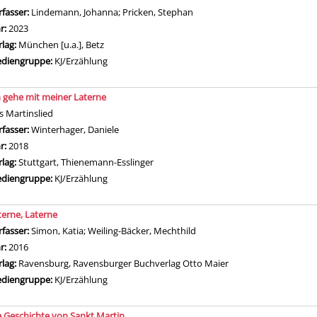
rfasser:
Lindemann, Johanna
;
Pricken, Stephan
Suche nach diesem Verfasser
hr:
2023
rlag:
München [u.a.], Betz
diengruppe:
KJ/Erzählung
h gehe mit meiner Laterne
s Martinslied
rfasser:
Winterhager, Daniele
Suche nach diesem Verfasser
hr:
2018
rlag:
Stuttgart, Thienemann-Esslinger
diengruppe:
KJ/Erzählung
terne, Laterne
rfasser:
Simon, Katia
;
Weiling-Bäcker, Mechthild
Suche nach diesem Verfasse
hr:
2016
rlag:
Ravensburg, Ravensburger Buchverlag Otto Maier
diengruppe:
KJ/Erzählung
e Geschichte von Sankt Martin