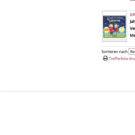
Ic
Su
Ja
Ve
Me
Sortieren nach
Trefferliste d