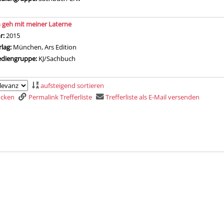
h geh mit meiner Laterne
che nach diesem Verfasser
hr:
2015
rlag:
München, Ars Edition
diengruppe:
KJ/Sachbuch
aufsteigend sortieren
rucken
Permalink Trefferliste
Trefferliste als E-Mail versenden