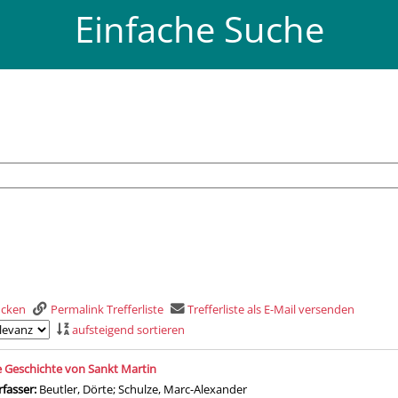
Einfache Suche
rucken
Permalink Trefferliste
Trefferliste als E-Mail versenden
aufsteigend sortieren
is
e Geschichte von Sankt Martin
rfasser:
Beutler, Dörte
;
Schulze, Marc-Alexander
Suche nach diesem Verfasse