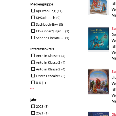
Ja
Mediengruppe
Ve
Suche auf Mediengruppe einschränken
KJ/Erzählung
(11)
Me
KJ/Sachbuch
(9)
Sachbuch-Erw
(8)
Sa
CD-Kinder/Jugendl.
(1)
Do
Schöne Literatur-Erw
(1)
Ve
Ja
Interessenkreis
Ve
Suche auf Interessenkreis einschränken
Antolin Klasse 1
(4)
Me
Antolin Klasse 2
(4)
Antolin Klasse 3
(4)
Sa
Erstes Lesealter
(3)
di
0-6
(1)
Ve
Mehr Interessenkreis-Filter anzeigen
Ja
Ve
Jahr
Me
Suche auf Jahr einschränken
2023
(3)
2021
(1)
Di