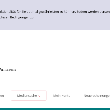
nktionalität für Sie optimal gewährleisten zu können. Zudem werden perso
 diesen Bedingungen zu.
Pirmasens
Einfache Suche
Erweiterte Suche
Romane
Sachbücher
für Kinder
für Jugendliche
men
Mediensuche
Mein Konto
Neuerscheinunge