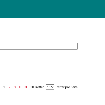
1
2
3
Zur nächsten Seite blättern
Zur letzten Seite blättern
30 Treffer
Treffer pro Seite
r