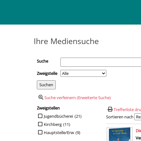
Ihre Mediensuche
Suche
Zweigstelle
Suche verfeinern (Erweiterte Suche)
Zweigstellen
Suchfilter
Trefferliste d
Suche auf Zweigstellen einschränken
Jugendbücherei
(21)
Sortieren nach
Kirchberg
(11)
Suchergebn
Di
Hauptstelle/Erw
(9)
Ve