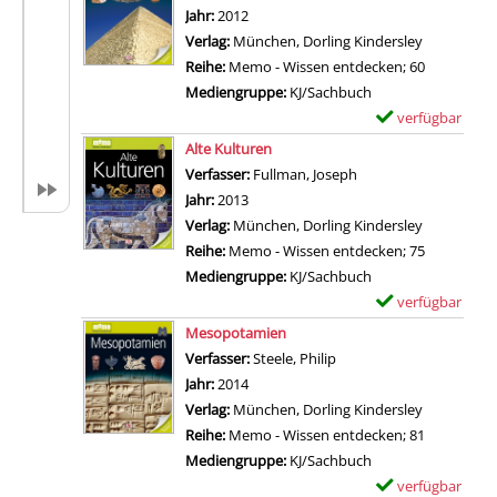
e
m
Jahr:
2012
L
t
p
Verlag:
München, Dorling Kindersley
i
a
l
Reihe:
Memo - Wissen entdecken; 60
l
i
a
Mediengruppe:
KJ/Sachbuch
i
l
r
verfügbar
E
t
s
-
Zum Download von 
x
Alte Kulturen
h
v
D
e
Verfasser:
Fullman, Joseph
Suche nach diesem V
P
o
e
m
Jahr:
2013
a
n
t
p
Verlag:
München, Dorling Kindersley
r
H
a
l
Reihe:
Memo - Wissen entdecken; 75
k
o
i
a
Mediengruppe:
KJ/Sachbuch
e
l
l
r
verfügbar
E
r
i
s
-
Zum Download von 
x
u
Mesopotamien
d
v
D
e
n
Verfasser:
Steele, Philip
Suche nach diesem Verf
a
o
e
m
d
Jahr:
2014
y
n
t
p
d
Verlag:
München, Dorling Kindersley
J
D
a
l
i
Reihe:
Memo - Wissen entdecken; 81
o
e
i
a
e
Mediengruppe:
KJ/Sachbuch
b
r
l
r
R
verfügbar
E
:
e