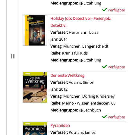
Mediengruppe:
KJ/Erzählung
verfügbar
E
Zum Download von 
x
Holiday Job: Detective! - Ferienjob:
e
Detektiv!
m
Verfasser:
Hartmann, Luisa
Suche nach diesem 
p
Jahr:
2014
l
Verlag:
München, Langenscheidt
a
Reihe:
Krimis für Kids
r
Mediengruppe:
KJ/Erzählung
-
verfügbar
E
D
Zum Download von 
x
Der erste Weltkrieg
e
e
Verfasser:
Adams, Simon
Suche nach diesem Ver
t
m
Jahr:
2012
a
p
Verlag:
München, Dorling Kindersley
i
l
Reihe:
Memo - Wissen entdecken; 68
l
a
Mediengruppe:
KJ/Sachbuch
s
r
verfügbar
E
v
-
Zum Download von 
x
Pyramiden
o
D
e
Verfasser:
Putnam, James
Suche nach diesem Ve
n