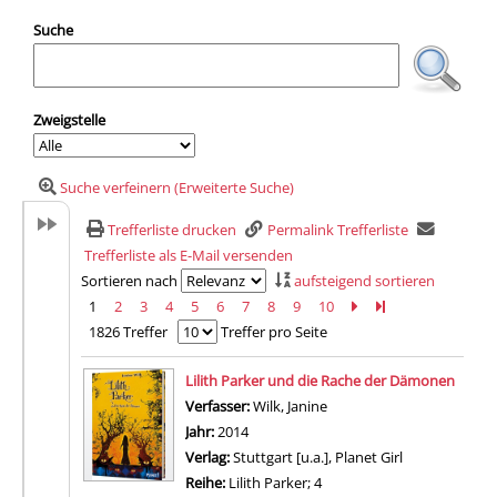
Suche
Zweigstelle
Suche verfeinern (Erweiterte Suche)
Trefferliste drucken
Permalink Trefferliste
Trefferliste als E-Mail versenden
Sortieren nach
aufsteigend sortieren
1
2
3
4
5
6
7
8
9
10
Zur nächsten Seite b
Zur letzten Seite 
1826 Treffer
Treffer pro Seite
Suchergebnis
Lilith Parker und die Rache der Dämonen
Verfasser:
Wilk, Janine
Suche nach diesem Verfas
Jahr:
2014
Verlag:
Stuttgart [u.a.], Planet Girl
Reihe:
Lilith Parker; 4