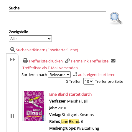
Suche
Zweigstelle
Suche verfeinern (Erweiterte Suche)
Trefferliste drucken
Permalink Trefferliste
Trefferliste als E-Mail versenden
Sortieren nach
aufsteigend sortieren
5 Treffer
Treffer pro Seite
Suchergebnis
Jane Blond startet durch
Verfasser:
Marshall, Jill
Suche nach diesem Verfa
Jahr:
2010
Verlag:
Stuttgart, Kosmos
Reihe:
Jane
Blond
; 6
Mediengruppe:
KJ/Erzählung