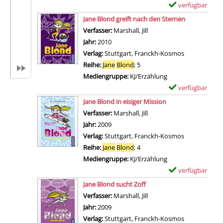
verfügbar
E
Zum Download von 
x
Jane Blond greift nach den Sternen
e
Verfasser:
Marshall, Jill
Suche nach diesem Verfa
m
Jahr:
2010
p
Verlag:
Stuttgart, Franckh-Kosmos
l
Reihe:
Jane
Blond
; 5
a
Mediengruppe:
KJ/Erzählung
r
verfügbar
E
-
Zum Download von 
x
Jane Blond in eisiger Mission
D
e
Verfasser:
Marshall, Jill
Suche nach diesem Verfa
e
m
Jahr:
2009
t
p
Verlag:
Stuttgart, Franckh-Kosmos
a
l
Reihe:
Jane
Blond
; 4
i
a
Mediengruppe:
KJ/Erzählung
l
r
verfügbar
E
s
-
Zum Download von 
x
Jane Blond sucht Zoff
v
D
e
Verfasser:
Marshall, Jill
Suche nach diesem Verfa
o
e
m
Jahr:
2009
n
t
p
Verlag:
Stuttgart, Franckh-Kosmos
J