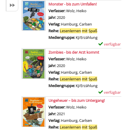
D
Zum Download von 
x
Monster - bis zum Umfallen!
n
e
e
Verfasser:
Wolz, Heiko
Suche nach diesem Verfa
G
t
m
Jahr:
2020
e
a
p
Verlag:
Hamburg, Carlsen
i
i
l
Reihe:
Lesenlernen
mit
Spaß
s
l
a
Mediengruppe:
KJ/Erzählung
t
s
r
verfügbar
E
e
v
-
Zum Download von 
x
Zombies - bis der Arzt kommt
r
o
D
e
Verfasser:
Wolz, Heiko
Suche nach diesem Verfa
–
n
e
m
Jahr:
2020
b
B
t
p
Verlag:
Hamburg, Carlsen
i
ö
a
l
Reihe:
Lesenlernen
mit
Spaß
s
s
i
a
Mediengruppe:
KJ/Erzählung
d
e
l
r
verfügbar
E
a
w
s
-
Zum Download von 
x
s
Ungeheuer – bis zum Untergang!
i
v
D
e
S
Verfasser:
Wolz, Heiko
Suche nach diesem Verfa
c
o
e
m
c
Jahr:
2021
h
n
t
p
h
Verlag:
Hamburg, Carlsen
t
D
a
l
w
Reihe:
Lesenlernen
mit
Spaß
e
r