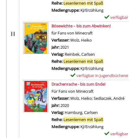
Reihe:
Lesenlernen
mit
Spaß
Mediengruppe:
KJ/Erzählung
verfügbar
E
Zum Download von 
x
Bösewichte – bis zum Abwinken!
e
für Fans von Minecraft
m
Verfasser:
Wolz, Heiko
Suche nach diesem Verfa
p
Jahr:
2021
l
Verlag:
Reinbek, Carlsen
a
Reihe:
Lesenlernen
mit
Spaß
r
Mediengruppe:
KJ/Erzählung
-
verfügbar in Jugendbücherei
E
D
Zum Download von externem Anbieter
x
Drachenrache - bis zum Ende!
e
e
Für Fans von Minecraft
t
m
Verfasser:
Wolz, Heiko
;
Sedlaczek, André
Suche 
a
p
Jahr:
2020
i
l
Verlag:
Hamburg, Carlsen
l
a
Reihe:
Lesenlernen
mit
Spaß
s
r
Mediengruppe:
KJ/Erzählung
v
-
verfügbar
E
o