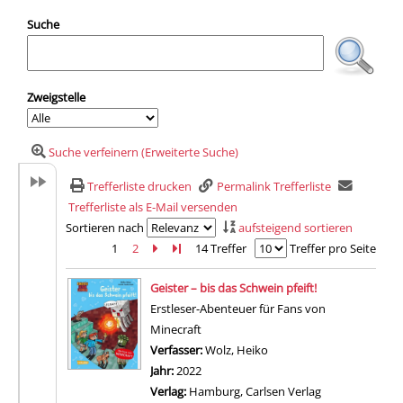
Suche
Zweigstelle
Suche verfeinern (Erweiterte Suche)
Trefferliste drucken
Permalink Trefferliste
Trefferliste als E-Mail versenden
Sortieren nach
aufsteigend sortieren
1
2
Zur nächsten Seite blättern
Zur letzten Seite blättern
14 Treffer
Treffer pro Seite
Suchergebnis
Geister – bis das Schwein pfeift!
Erstleser-Abenteuer für Fans von
Minecraft
Verfasser:
Wolz, Heiko
Suche nach diesem Verfa
Jahr:
2022
Verlag:
Hamburg, Carlsen Verlag