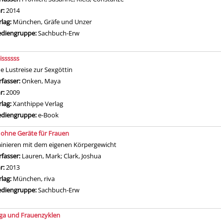
hr:
2014
rlag:
München, Gräfe und Unzer
diengruppe:
Sachbuch-Erw
issssss
ne Lustreise zur Sexgöttin
rfasser:
Onken, Maya
Suche nach diesem Verfasser
hr:
2009
rlag:
Xanthippe Verlag
diengruppe:
e-Book
t ohne Geräte für Frauen
ainieren mit dem eigenen Körpergewicht
rfasser:
Lauren, Mark
;
Clark, Joshua
Suche nach diesem Verfasser
hr:
2013
rlag:
München, riva
diengruppe:
Sachbuch-Erw
ga und Frauenzyklen