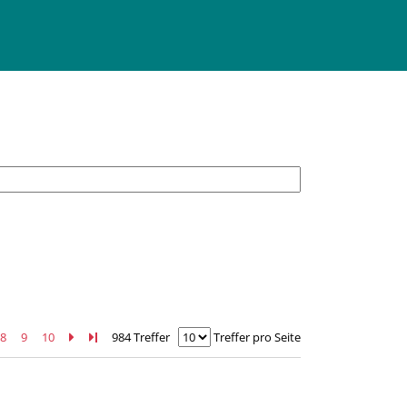
8
9
10
Zur nächsten Seite blättern
Zur letzten Seite blättern
984 Treffer
Treffer pro Seite