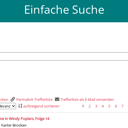
Einfache Suche
rucken
Permalink Trefferliste
Trefferliste als E-Mail versenden
aufsteigend sortieren
1
2
3
4
5
6
7
is
ne in Windy Poplars, Folge 14
n harter Brocken