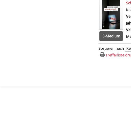
Sch
Ke
Ve
Ja
Ve
E-Medium
Me
Sortieren nach
Trefferliste d