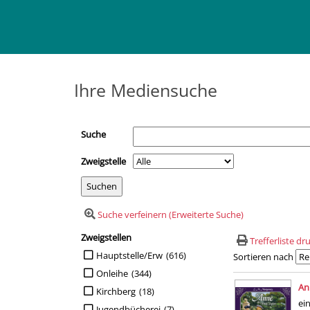
Ihre Mediensuche
Suche
Zweigstelle
Suche verfeinern (Erweiterte Suche)
Zweigstellen
Suchfilter
Trefferliste d
Suche auf Zweigstellen einschränken
Hauptstelle/Erw
(616)
Sortieren nach
Onleihe
(344)
Suchergebn
An
Kirchberg
(18)
ei
Jugendbücherei
(7)