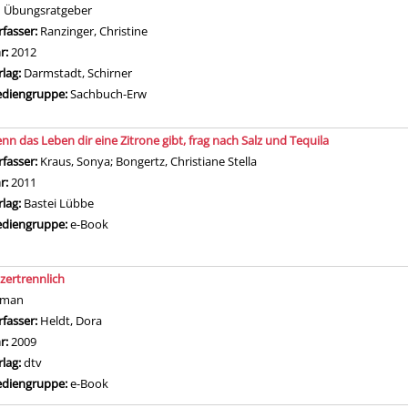
n Übungsratgeber
rfasser:
Ranzinger, Christine
Suche nach diesem Verfasser
hr:
2012
rlag:
Darmstadt, Schirner
diengruppe:
Sachbuch-Erw
nn das Leben dir eine Zitrone gibt, frag nach Salz und Tequila
rfasser:
Kraus, Sonya
;
Bongertz, Christiane Stella
Suche nach diesem Verfasse
hr:
2011
rlag:
Bastei Lübbe
diengruppe:
e-Book
zertrennlich
oman
rfasser:
Heldt, Dora
Suche nach diesem Verfasser
hr:
2009
rlag:
dtv
diengruppe:
e-Book