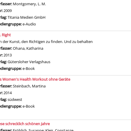
rfasser:
Montgomery, L. M.
Suche nach diesem Verfasser
hr:
2009
rlag:
Titania Medien GmbH
diengruppe:
e-Audio
. Right
n der Kunst, den Richtigen zu finden. Und zu behalten
rfasser:
Ohana, Katharina
Suche nach diesem Verfasser
hr:
2013
rlag:
Gütersloher Verlagshaus
diengruppe:
e-Book
s Women's Health Workout ohne Geräte
rfasser:
Steinbach, Martina
Suche nach diesem Verfasser
hr:
2014
rlag:
südwest
diengruppe:
e-Book
ese schrecklich schönen Jahre
rfasser:
Fröhlich, Susanne
;
Kleis, Constanze
Suche nach diesem Verfasser