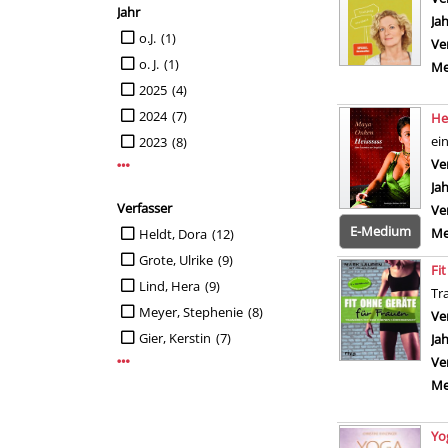
Jahr
Ja
Suche auf Jahr einschränken
o.J.
(1)
Ve
o. J.
(1)
Me
2025
(4)
2024
(7)
He
ei
2023
(8)
Ve
Mehr Jahr-Filter anzeigen
Ja
Verfasser
Ve
Suche auf Verfasser einschränken
E-Medium
Me
Heldt, Dora
(12)
Grote, Ulrike
(9)
Fi
Lind, Hera
(9)
Tr
Meyer, Stephenie
(8)
Ve
Gier, Kerstin
(7)
Ja
Ve
Mehr Verfasser-Filter anzeigen
Me
Yo