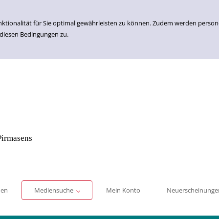
nktionalität für Sie optimal gewährleisten zu können. Zudem werden perso
 diesen Bedingungen zu.
Pirmasens
Einfache Suche
Erweiterte Suche
Romane
Sachbücher
für Kinder
für Jugendliche
men
Mediensuche
Mein Konto
Neuerscheinunge