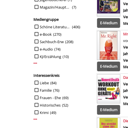
Ve
Magazin/Hauptstelle
(7)
Ja
Ve
Mediengruppe
E-Medium
Me
Suche auf Mediengruppe einschränken
Schöne Literatur-Erw
(406)
Mr
e-Book
(270)
vo
Sachbuch-Erw
(208)
Ve
e-Audio
(74)
Ja
KJ/Erzählung
(10)
Ve
Mehr Mediengruppe-Filter anzeigen
E-Medium
Me
Interessenkreis
Da
Suche auf Interessenkreis einschränken
Liebe
(84)
Ve
Familie
(76)
Ja
Ve
Frauen - Ehe
(69)
Me
Historisches
(52)
E-Medium
Krimi
(49)
Mehr Interessenkreis-Filter anzeigen
Di
Ve