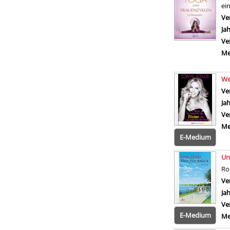
ei
Ve
Ja
Ve
Me
We
Ve
Ja
Ve
Me
E-Medium
Un
R
Ve
Ja
Ve
E-Medium
Me