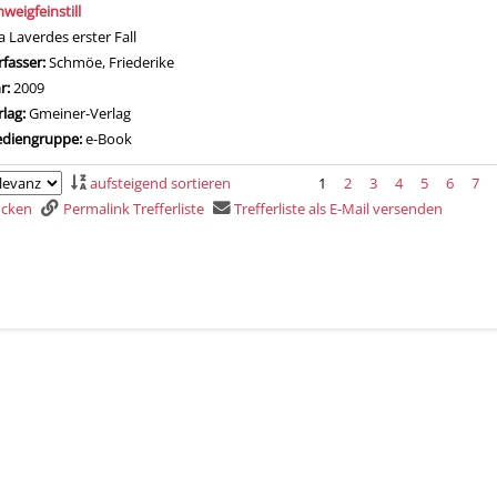
weigfeinstill
a Laverdes erster Fall
rfasser:
Schmöe, Friederike
Suche nach diesem Verfasser
hr:
2009
rlag:
Gmeiner-Verlag
diengruppe:
e-Book
aufsteigend sortieren
1
2
3
4
5
6
7
rucken
Permalink Trefferliste
Trefferliste als E-Mail versenden