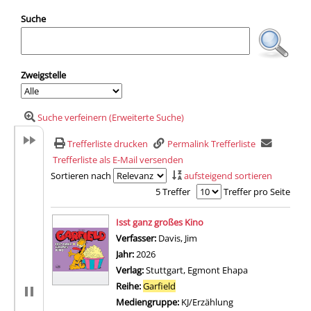
Suche
Zweigstelle
Suche verfeinern (Erweiterte Suche)
Trefferliste drucken
Permalink Trefferliste
Trefferliste als E-Mail versenden
Sortieren nach
aufsteigend sortieren
5 Treffer
Treffer pro Seite
Suchergebnis
Isst ganz großes Kino
Verfasser:
Davis, Jim
Suche nach diesem Verfass
Jahr:
2026
Verlag:
Stuttgart, Egmont Ehapa
Reihe:
Garfield
Mediengruppe:
KJ/Erzählung