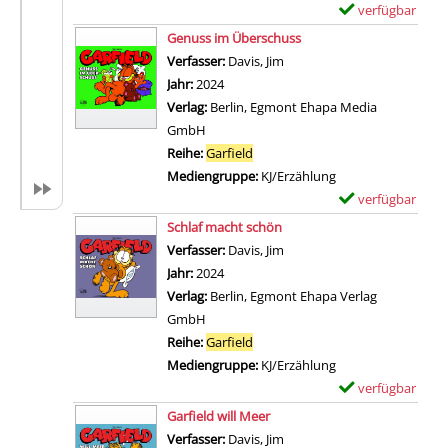
verfügbar
E
Zum Download von 
x
Genuss im Überschuss
e
Verfasser:
Davis, Jim
Suche nach diesem Verfass
m
Jahr:
2024
p
Verlag:
Berlin, Egmont Ehapa Media
l
GmbH
a
Reihe:
Garfield
r
Mediengruppe:
KJ/Erzählung
-
verfügbar
E
D
Zum Download von 
x
Schlaf macht schön
e
e
Verfasser:
Davis, Jim
Suche nach diesem Verfass
t
m
Jahr:
2024
a
p
Verlag:
Berlin, Egmont Ehapa Verlag
i
l
GmbH
l
a
Reihe:
Garfield
s
r
Mediengruppe:
KJ/Erzählung
v
-
verfügbar
E
o
D
Zum Download von 
x
Garfield will Meer
n
e
e
Verfasser:
Davis, Jim
Suche nach diesem Verfass
I