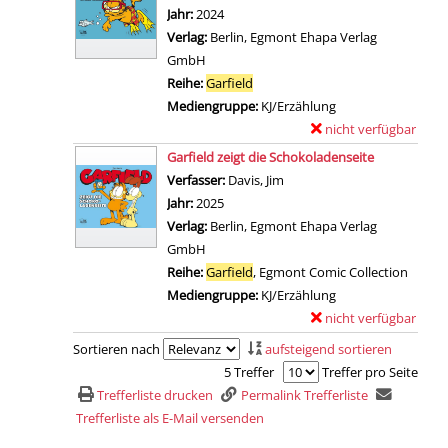
t
m
Jahr:
2024
s
a
p
Verlag:
Berlin, Egmont Ehapa Verlag
s
i
l
GmbH
t
l
a
Reihe:
Garfield
g
s
r
Mediengruppe:
KJ/Erzählung
a
v
-
nicht verfügbar
E
n
o
D
Zum Download von exter
x
Garfield zeigt die Schokoladenseite
z
n
e
e
Verfasser:
Davis, Jim
Suche nach diesem Verfass
g
G
t
m
Jahr:
2025
r
e
a
p
Verlag:
Berlin, Egmont Ehapa Verlag
o
n
i
l
GmbH
ß
u
l
a
Reihe:
Garfield
, Egmont Comic Collection
e
s
s
r
Mediengruppe:
KJ/Erzählung
s
s
v
-
nicht verfügbar
E
K
i
o
D
Zum Download von exter
x
i
Sortieren nach
aufsteigend sortieren
m
n
e
e
n
5 Treffer
Treffer pro Seite
Ü
S
t
m
o
Trefferliste drucken
Permalink Trefferliste
b
c
a
p
a
Trefferliste als E-Mail versenden
e
h
i
l
n
r
l