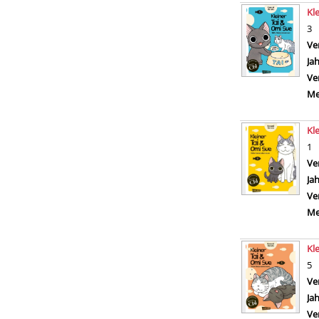
Kl
3
Ve
Ja
Ve
Me
Kl
1
Ve
Ja
Ve
Me
Kl
5
Ve
Ja
Ve