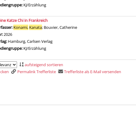
diengruppe:
KJ/Erzählung
eine Katze Chi in Frankreich
rfasser:
Konami,
Kanata
;
Bouvier, Catherine
Suche nach diesem Verfasser
hr:
2026
rlag:
Hamburg, Carlsen Verlag
diengruppe:
KJ/Erzählung
aufsteigend sortieren
rucken
Permalink Trefferliste
Trefferliste als E-Mail versenden