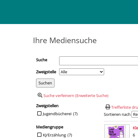
Ihre Mediensuche
Suche
Zweigstelle
Suche verfeinern (Erweiterte Suche)
Zweigstellen
Suchfilter
Trefferliste d
Suche auf Zweigstellen einschränken
Jugendbücherei
(7)
Sortieren nach
Suchergebn
Mediengruppe
Kl
Suche auf Mediengruppe einschränken
KJ/Erzählung
(7)
6