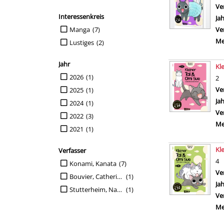
Ve
Interessenkreis
Ja
Suche auf Interessenkreis einschränken
Manga
(7)
Ve
Me
Lustiges
(2)
Jahr
Kl
Suche auf Jahr einschränken
2026
(1)
2
Ve
2025
(1)
Ja
2024
(1)
Ve
2022
(3)
Me
2021
(1)
Kl
Verfasser
4
Suche auf Verfasser einschränken
Konami, Kanata
(7)
Ve
Bouvier, Catherine
(1)
Ja
Stutterheim, Nadja
(1)
Ve
Me