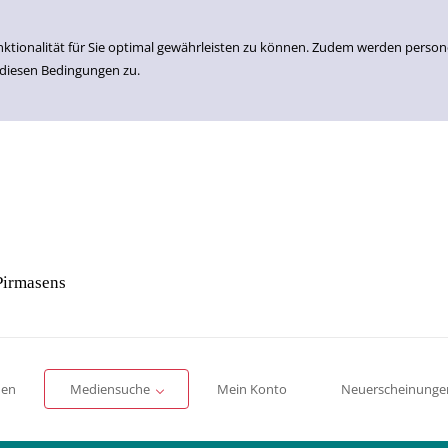
nktionalität für Sie optimal gewährleisten zu können. Zudem werden perso
 diesen Bedingungen zu.
Pirmasens
Einfache Suche
Erweiterte Suche
Romane
Sachbücher
für Kinder
für Jugendliche
men
Mediensuche
Mein Konto
Neuerscheinunge