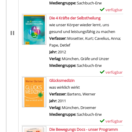
Mediengruppe:
Sachbuch-Erw
verfügbar
E
Zum Download von 
x
Die 4 Kräfte der Selbstheilung
e
wie unser Körper wieder lernt, uns
m
gesund und leistungsfähig zu machen
p
Verfasser:
Mosetter, Kurt
;
Cavelius, Anna
;
l
Pape, Detlef
Suche nach diesem Verfasser
a
Jahr:
2012
r
Verlag:
München, Gräfe und Unzer
-
Mediengruppe:
Sachbuch-Erw
D
verfügbar
E
e
Zum Download von 
x
Glücksmedizin
t
e
was wirklich wirkt
a
m
Verfasser:
Bartens, Werner
Suche nach diesem V
i
p
Jahr:
2011
l
l
Verlag:
München, Droemer
s
a
Mediengruppe:
Sachbuch-Erw
v
r
verfügbar
E
o
-
Zum Download von 
x
Die Bewegungs Docs - unser Programm
n