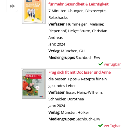
D
e
für mehr Gesundheit & Leichtigkeit
E
e
m
7-Minuten-Übungen, Blitzrezepte,
n
t
p
Relaxhacks
t
a
l
Verfasser:
Hümmelgen, Melanie
;
f
i
a
Riepenhof, Helge
;
Sturm, Christian
a
l
r
Andreas
Suche nach diesem Verfasser
l
s
-
Jahr:
2024
t
v
D
Verlag:
München, GU
e
o
e
Mediengruppe:
Sachbuch-Erw
d
n
t
verfügbar
E
e
D
a
Zum Download von 
x
Frag dich fit mit Doc Esser und Anne
i
i
i
e
die besten Tipps & Rezepte für ein
n
e
l
m
gesundes Leben
K
4
s
p
Verfasser:
Esser, Heinz-Wilhelm
;
ö
K
v
l
Schneider, Dorothea
Suche nach diesem Verfas
r
r
o
a
Jahr:
2024
p
ä
n
r
Verlag:
Münster, Hölker
e
f
G
-
Mediengruppe:
Sachbuch-Erw
r
t
l
D
verfügbar
E
g
e
ü