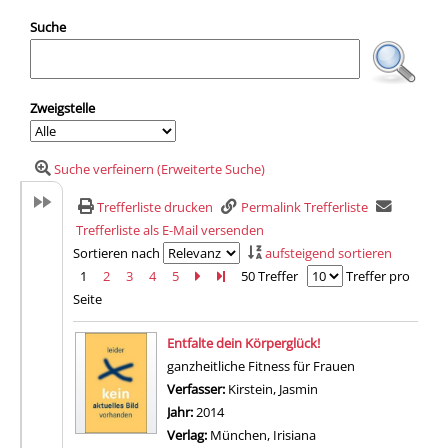
Suche
Zweigstelle
Suche verfeinern (Erweiterte Suche)
Trefferliste drucken
Permalink Trefferliste
Trefferliste als E-Mail versenden
Sortieren nach
aufsteigend sortieren
1
2
3
4
5
Zur nächsten Seite blättern
Zur letzten Seite blättern
50 Treffer
Treffer pro
Seite
Suchergebnis
Entfalte dein Körperglück!
ganzheitliche Fitness für Frauen
Verfasser:
Kirstein, Jasmin
Suche nach diesem Ve
Jahr:
2014
Verlag:
München, Irisiana