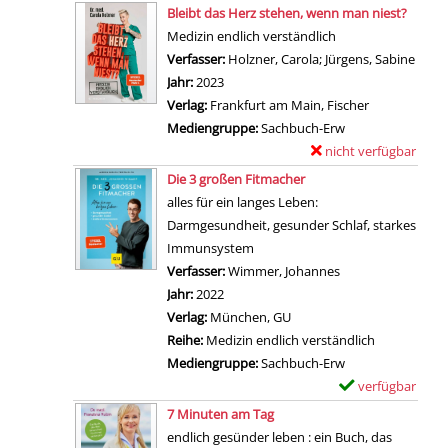
e
Zum Download von 
x
l
Bleibt das Herz stehen, wenn man niest?
d
c
t
e
ü
Medizin endlich verständlich
e
k
a
m
c
Verfasser:
Holzner, Carola
;
Jürgens, Sabine
Suche
r
s
i
p
k
Jahr:
2023
S
m
l
l
!
Verlag:
Frankfurt am Main, Fischer
e
e
s
a
a
Mediengruppe:
Sachbuch-Erw
l
d
v
r
n
nicht verfügbar
E
b
i
o
-
z
Zum Download von exter
x
s
Die 3 großen Fitmacher
z
n
D
e
e
t
alles für ein langes Leben:
i
D
e
i
m
h
Darmgesundheit, gesunder Schlaf, starkes
n
i
t
g
p
e
Immunsystem
a
e
a
e
l
i
Verfasser:
Wimmer, Johannes
Suche nach diese
n
B
i
n
a
l
Jahr:
2022
z
e
l
r
u
Verlag:
München, GU
e
w
s
-
n
Reihe:
Medizin endlich verständlich
i
e
v
D
g
Mediengruppe:
Sachbuch-Erw
g
g
o
e
a
verfügbar
E
e
u
n
t
n
Zum Download von 
x
n
7 Minuten am Tag
n
F
a
z
e
endlich gesünder leben : ein Buch, das
g
r