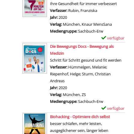
i
e
m
Ihre Gesundheit für immer verbessert
s
a
l
i
p
Verfasser:
Rubin, Franziska
Suche nach diesem V
D
g
s
g
l
Jahr:
2020
o
d
v
e
a
Verlag:
München, Knaur MensSana
c
i
o
n
r
Mediengruppe:
Sachbuch-Erw
s
c
n
-
verfügbar
E
-
h
B
D
Zum Download von 
x
u
Die Bewegungs Docs - Bewegung als
f
l
e
e
n
Medizin
i
e
t
m
s
Schritt für Schritt gesund und fit werden
t
i
a
p
e
Verfasser:
Hümmelgen, Melanie
;
m
b
i
l
r
Riepenhof, Helge
;
Sturm, Christian
i
t
l
a
P
Andreas
Suche nach diesem Verfasser
t
d
s
r
r
Jahr:
2020
D
a
v
-
o
Verlag:
München, ZS
o
s
o
D
g
Mediengruppe:
Sachbuch-Erw
c
H
n
e
r
verfügbar
E
E
e
D
t
a
Zum Download von 
x
s
Biohacking - Optimiere dich selbst
r
i
a
m
e
s
besser schlafen, mehr leisten,
z
e
i
m
m
e
ausgeglichener sein, länger leben
s
3