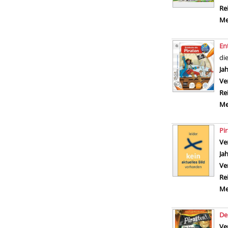
Re
Me
En
di
Su
Ja
Ve
Re
Me
Pi
Ve
Ja
Ve
Re
Me
De
Ve