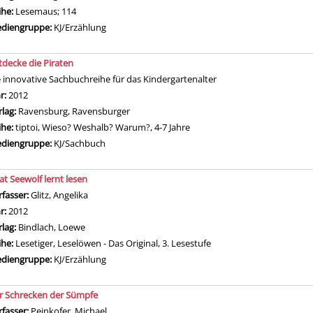
ihe:
Lesemaus; 114
diengruppe:
KJ/Erzählung
tdecke die Piraten
e innovative Sachbuchreihe für das Kindergartenalter
che nach diesem Verfasser
hr:
2012
rlag:
Ravensburg, Ravensburger
ihe:
tiptoi, Wieso? Weshalb? Warum?, 4-7 Jahre
diengruppe:
KJ/Sachbuch
rat Seewolf lernt lesen
rfasser:
Glitz, Angelika
Suche nach diesem Verfasser
hr:
2012
rlag:
Bindlach, Loewe
ihe:
Lesetiger, Leselöwen - Das Original, 3. Lesestufe
diengruppe:
KJ/Erzählung
r Schrecken der Sümpfe
rfasser:
Peinkofer, Michael
Suche nach diesem Verfasser