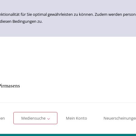
nktionalität für Sie optimal gewährleisten zu können. Zudem werden perso
 diesen Bedingungen zu.
Pirmasens
Einfache Suche
Erweiterte Suche
Romane
Sachbücher
für Kinder
für Jugendliche
men
Mediensuche
Mein Konto
Neuerscheinunge