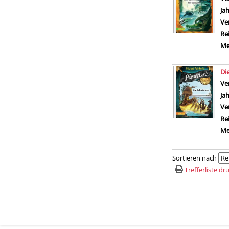
Ja
Ve
Re
Me
Di
Ve
Ja
Ve
Re
Me
Sortieren nach
Trefferliste d