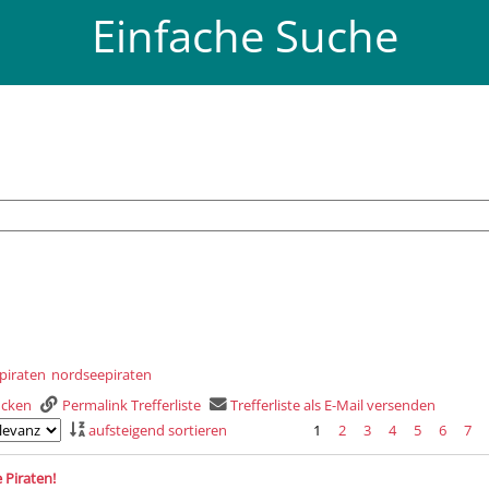
Einfache Suche
piraten
nordseepiraten
rucken
Permalink Trefferliste
Trefferliste als E-Mail versenden
aufsteigend sortieren
1
2
3
4
5
6
7
is
 Piraten!