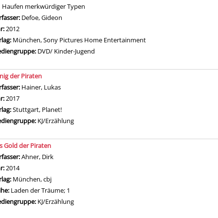
n Haufen merkwürdiger Typen
rfasser:
Defoe, Gideon
Suche nach diesem Verfasser
hr:
2012
rlag:
München, Sony Pictures Home Entertainment
diengruppe:
DVD/ Kinder-Jugend
nig der Piraten
rfasser:
Hainer, Lukas
Suche nach diesem Verfasser
hr:
2017
rlag:
Stuttgart, Planet!
diengruppe:
KJ/Erzählung
s Gold der Piraten
rfasser:
Ahner, Dirk
Suche nach diesem Verfasser
hr:
2014
rlag:
München, cbj
ihe:
Laden der Träume; 1
diengruppe:
KJ/Erzählung