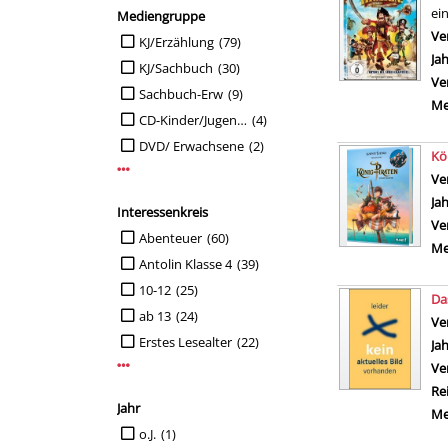
ei
Mediengruppe
Ve
Suche auf Mediengruppe einschränken
KJ/Erzählung
(79)
Ja
KJ/Sachbuch
(30)
Ve
Sachbuch-Erw
(9)
Me
CD-Kinder/Jugendl.
(4)
DVD/ Erwachsene
(2)
Kö
Mehr Mediengruppe-Filter anzeigen
Ve
Ja
Interessenkreis
Ve
Suche auf Interessenkreis einschränken
Abenteuer
(60)
Me
Antolin Klasse 4
(39)
10-12
(25)
Da
ab 13
(24)
Ve
Erstes Lesealter
(22)
Ja
Mehr Interessenkreis-Filter anzeigen
Ve
Re
Jahr
Me
Suche auf Jahr einschränken
o.J.
(1)