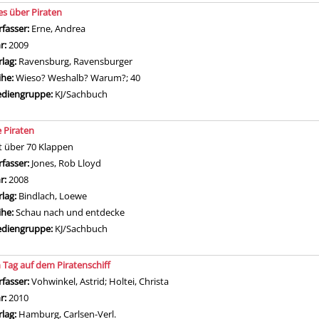
les über Piraten
rfasser:
Erne, Andrea
Suche nach diesem Verfasser
hr:
2009
rlag:
Ravensburg, Ravensburger
ihe:
Wieso? Weshalb? Warum?; 40
diengruppe:
KJ/Sachbuch
e Piraten
t über 70 Klappen
rfasser:
Jones, Rob Lloyd
Suche nach diesem Verfasser
hr:
2008
rlag:
Bindlach, Loewe
ihe:
Schau nach und entdecke
diengruppe:
KJ/Sachbuch
n Tag auf dem Piratenschiff
rfasser:
Vohwinkel, Astrid
;
Holtei, Christa
Suche nach diesem Verfasser
hr:
2010
rlag:
Hamburg, Carlsen-Verl.