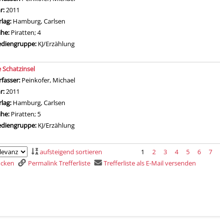
hr:
2011
rlag:
Hamburg, Carlsen
ihe:
Piratten; 4
diengruppe:
KJ/Erzählung
e Schatzinsel
rfasser:
Peinkofer, Michael
Suche nach diesem Verfasser
hr:
2011
rlag:
Hamburg, Carlsen
ihe:
Piratten; 5
diengruppe:
KJ/Erzählung
aufsteigend sortieren
1
2
3
4
5
6
7
rucken
Permalink Trefferliste
Trefferliste als E-Mail versenden