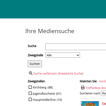
Ihre Mediensuche
Suche
Zweigstelle
Suche verfeinern (Erweiterte Suche)
Zweigstellen
Meinten Sie:
nord
Suchfilter
Suche auf Zweigstellen einschränken
Kirchberg
(88)
Trefferliste d
Sortieren nach
Jugendbücherei
(61)
Hauptstelle/Erw
(10)
Suchergebn
Die