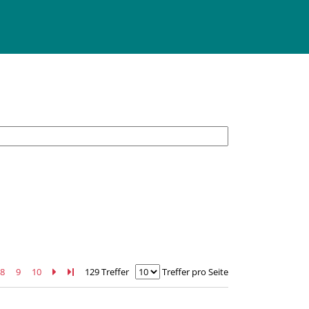
8
9
10
Zur nächsten Seite blättern
Zur letzten Seite blättern
129 Treffer
Treffer pro Seite