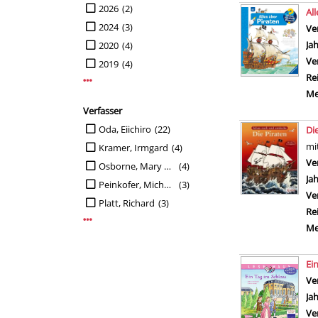
2026
(2)
Al
2024
(3)
Ve
Ja
2020
(4)
Ve
2019
(4)
Re
Mehr Jahr-Filter anzeigen
Me
Verfasser
Suche auf Verfasser einschränken
Oda, Eiichiro
(22)
Di
mi
Kramer, Irmgard
(4)
Ve
Osborne, Mary Pope
(4)
Ja
Peinkofer, Michael
(3)
Ve
Platt, Richard
(3)
Re
Mehr Verfasser-Filter anzeigen
Me
Ei
Ve
Ja
Ve