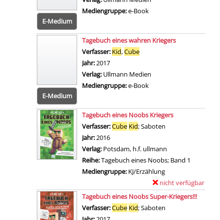
l
e
m
Mediengruppe:
e-Book
d
r
E-Medium
N
Zum 
e
a
e
n
Tagebuch eines wahren Kriegers
n
t
a
Verfasser:
Kid
,
Cube
Suche nach diesem Verfass
z
h
n
Jahr:
2017
e
e
z
Verlag:
Ullmann Medien
i
r
e
Mediengruppe:
e-Book
g
a
E-Medium
i
Zum 
e
n
g
n
z
Tagebuch eines Noobs Kriegers
e
e
Verfasser:
Cube
Kid
;
Saboten
Suche nach diesem
n
i
Jahr:
2016
g
Verlag:
Potsdam, h.f. ullmann
e
Reihe:
Tagebuch eines Noobs; Band 1
n
Mediengruppe:
KJ/Erzählung
nicht verfügbar
E
Zum Download von exter
x
Tagebuch eines Noobs Super-Kriegers!!!
e
Verfasser:
Cube
Kid
;
Saboten
Suche nach diesem
m
Jahr:
2017