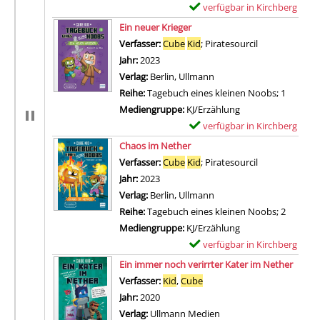
verfügbar in Kirchberg
E
Zum Download von externem Anb
x
Ein neuer Krieger
e
Verfasser:
Cube
Kid
;
Piratesourcil
Suche nach di
m
Jahr:
2023
p
Verlag:
Berlin, Ullmann
l
Reihe:
Tagebuch eines kleinen Noobs; 1
a
Mediengruppe:
KJ/Erzählung
r
verfügbar in Kirchberg
E
-
Zum Download von externem Anb
x
Chaos im Nether
D
e
Verfasser:
Cube
Kid
;
Piratesourcil
Suche nach di
e
m
Jahr:
2023
t
p
Verlag:
Berlin, Ullmann
a
l
Reihe:
Tagebuch eines kleinen Noobs; 2
i
a
Mediengruppe:
KJ/Erzählung
l
r
verfügbar in Kirchberg
E
s
-
Zum Download von externem Anb
x
Ein immer noch verirrter Kater im Nether
v
D
e
Verfasser:
Kid
,
Cube
Suche nach diesem Verfass
o
e
m
Jahr:
2020
n
t
p
Verlag:
Ullmann Medien
T