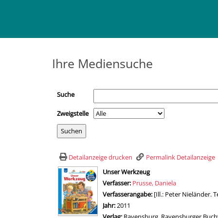
Ihre Mediensuche
Suche
Zweigstelle
Detailanzeige drucken
Permalink Detailanzeige
wird in neuem Tab geöffnet
Unser Werkzeug
Verfasser:
Suche nach diesem Verfasser
Prusse, Daniela
Verfasserangabe:
[Ill.: Peter Nieländer. 
Jahr:
2011
Verlag:
Ravensburg, Ravensburger Buchv