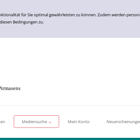
nktionalität für Sie optimal gewährleisten zu können. Zudem werden perso
 diesen Bedingungen zu.
Pirmasens
Einfache Suche
Erweiterte Suche
Romane
Sachbücher
für Kinder
für Jugendliche
men
Mediensuche
Mein Konto
Neuerscheinunge