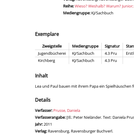
Reihe:
Wieso? Weshalb? Warum? Junior;
Mediengruppe:
KJ/Sachbuch
Exemplare
Zweigstelle
Mediengruppe
Signatur
Stan
Jugendbücherei
KJ/Sachbuch
4.3 Pru
Erst
Kirchberg
KJ/Sachbuch
4.3 Pru
Inhalt
Lea und Paul bauen mit ihrem Papa ein Spielhäuschen für
Details
Verfasser:
Suche nach diesem Verfasser
Prusse, Daniela
Verfasserangabe:
[Ill.: Peter Nieländer. Text: Daniela Pru
Jahr:
2011
Verlag:
Ravensburg, Ravensburger Buchverl.