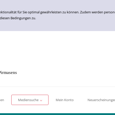
nktionalität für Sie optimal gewährleisten zu können. Zudem werden perso
 diesen Bedingungen zu.
Pirmasens
Einfache Suche
Erweiterte Suche
Romane
Sachbücher
für Kinder
für Jugendliche
men
Mediensuche
Mein Konto
Neuerscheinunge