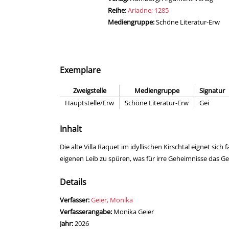
Reihe:
Ariadne; 1285
Mediengruppe:
Schöne Literatur-Erw
Exemplare
Zweigstelle
Mediengruppe
Signatur
Hauptstelle/Erw
Schöne Literatur-Erw
Gei
Inhalt
Die alte Villa Raquet im idyllischen Kirschtal eignet si
eigenen Leib zu spüren, was für irre Geheimnisse das G
Details
Verfasser:
Suche nach diesem Verfasser
Geier, Monika
Verfasserangabe:
Monika Geier
Jahr:
2026