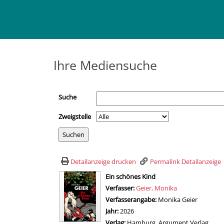
Ihre Mediensuche
Suche
Zweigstelle
Detailanzeige drucken
Permalink Detailanzeige
wird in neuem Tab geöffnet
Ein schönes Kind
Verfasser:
Suche nach diesem Verfasser
Geier, Monika
Verfasserangabe:
Monika Geier
Jahr:
2026
Verlag:
Hamburg, Argument Verlag