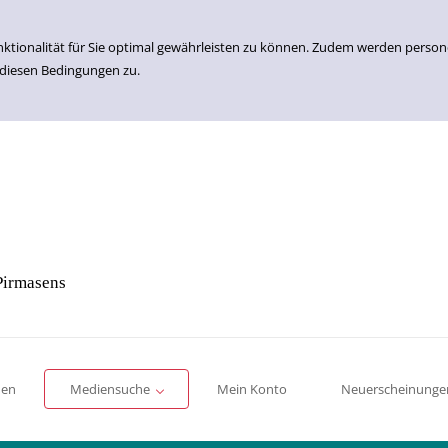
nktionalität für Sie optimal gewährleisten zu können. Zudem werden perso
 diesen Bedingungen zu.
Pirmasens
Einfache Suche
Erweiterte Suche
Romane
Sachbücher
für Kinder
für Jugendliche
men
Mediensuche
Mein Konto
Neuerscheinunge