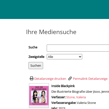
Ihre Mediensuche
Suche
Zweigstelle
Detailanzeige drucken
Permalink Detailanzeige
wird in neuem Tab geöffnet
Inside Blackpink
Die illustrierte Biografie über Jisoo, Jenn
Verfasser:
Suche nach diesem Verfasser
Stone, Valeria
Verfasserangabe:
Valeria Stone
Jahr:
2023