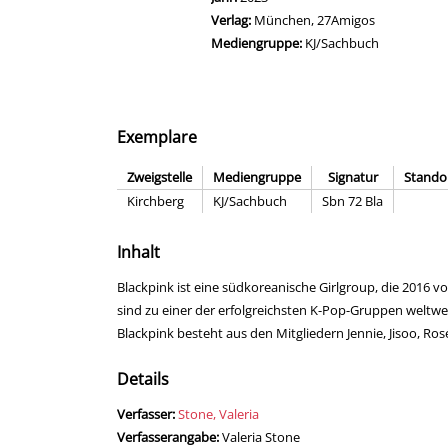
Verlag:
München, 27Amigos
Mediengruppe:
KJ/Sachbuch
Exemplare
Zweigstelle
Mediengruppe
Signatur
Stando
Kirchberg
KJ/Sachbuch
Sbn 72 Bla
Inhalt
Blackpink ist eine südkoreanische Girlgroup, die 2016
sind zu einer der erfolgreichsten K-Pop-Gruppen weltw
Blackpink besteht aus den Mitgliedern Jennie, Jisoo, Rosé
Details
Verfasser:
Suche nach diesem Verfasser
Stone, Valeria
Verfasserangabe:
Valeria Stone