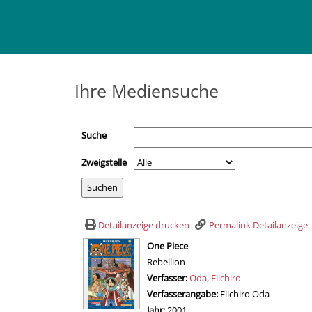
Ihre Mediensuche
Suche
Zweigstelle
Detailanzeige drucken
Permalink Detailanzeige
wird in neuem Tab geöffnet
One Piece
Rebellion
Verfasser:
Suche nach diesem Verfasser
Oda, Eiichiro
Verfasserangabe:
Eiichiro Oda
Jahr:
2001