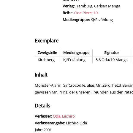
Verlag:
Hamburg, Carlsen Manga
Reihe:
One Piece; 19
Mediengruppe:
KJ/Erzählung
Exemplare
Zweigstelle
Mediengruppe
Signatur
Kirchberg
KJ/Erzählung
5.6 Oda/19 Manga
Inhalt
Monster-Alarm! Sir Crocodile, alias Mr. Zero, hetzt Bana
gewissen Mr. Prinz, der unseren Freunden aus der Patsche
Details
Verfasser:
Suche nach diesem Verfasser
Oda, Eiichiro
Verfasserangabe:
Eiichiro Oda
Jahr:
2001