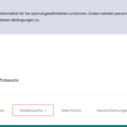
nktionalität für Sie optimal gewährleisten zu können. Zudem werden perso
 diesen Bedingungen zu.
Pirmasens
Einfache Suche
Erweiterte Suche
Romane
Sachbücher
für Kinder
für Jugendliche
men
Mediensuche
Mein Konto
Neuerscheinunge