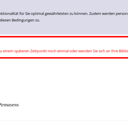
nktionalität für Sie optimal gewährleisten zu können. Zudem werden perso
 diesen Bedingungen zu.
zu einem späteren Zeitpunkt noch einmal oder wenden Sie sich an Ihre Bibli
Pirmasens
Einfache Suche
Erweiterte Suche
Romane
Sachbücher
für Kinder
für Jugendliche