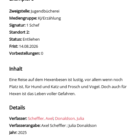
Zweigstelle:
Jugendbücherei
Mediengruppe:
KJ/Erzählung
Signatur:
1 Schef
Standort 2:
Status:
Entliehen
Frist:
14.08.2026
Vorbestellungen:
0
Inhalt
Eine Reise auf dem Hexenbesen ist lustig, vor allem wenn noch
Platz ist, für Hund und Katz und Frosch und Vogel. Doch auch für
Hexen ist das Leben voller Gefahren.
Details
Verfasser:
Suche nach diesem Verfasser
Scheffler, Axel
;
Donaldson, Julia
Verfasserangabe:
Axel Scheffler ; Julia Donaldson
Jahr:
2025