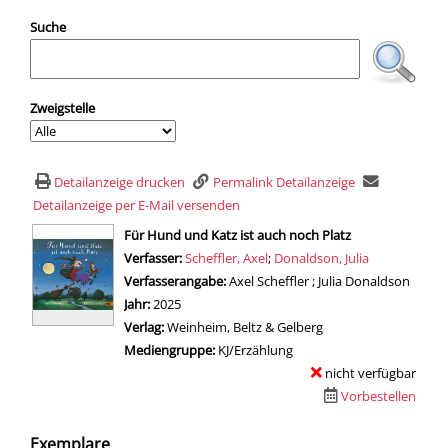
Suche
Zweigstelle
Detailanzeige drucken
Permalink Detailanzeige
Detailanzeige per E-Mail versenden
wird in neuem Tab geöffnet
Für Hund und Katz ist auch noch Platz
Verfasser:
Suche nach diesem Verfasser
Scheffler, Axel
;
Donaldson, Julia
Verfasserangabe:
Axel Scheffler ; Julia Donaldson
Jahr:
2025
Verlag:
Weinheim, Beltz & Gelberg
Mediengruppe:
KJ/Erzählung
nicht verfügbar
Vorbestellen
Exemplare