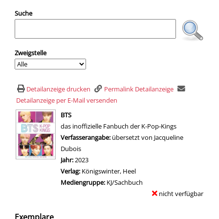
Suche
Zweigstelle
Detailanzeige drucken
Permalink Detailanzeige
Detailanzeige per E-Mail versenden
wird in neuem Tab geöffnet
BTS
das inoffizielle Fanbuch der K-Pop-Kings
Suche nach diesem Verfasser
Verfasserangabe:
übersetzt von Jacqueline
Dubois
Jahr:
2023
Verlag:
Königswinter, Heel
Mediengruppe:
KJ/Sachbuch
nicht verfügbar
Exemplare