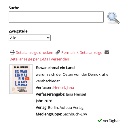
Suche
Zweigstelle
Detailanzeige drucken
Permalink Detailanzeige
Detailanzeige per E-Mail versenden
wird in neuem Tab geöffnet
Es war einmal ein Land
warum sich der Osten von der Demokratie
verabschiedet
Verfasser:
Suche nach diesem Verfasser
Hensel, Jana
Verfasserangabe:
Jana Hensel
Jahr:
2026
Verlag:
Berlin, Aufbau Verlag
Mediengruppe:
Sachbuch-Erw
verfügbar