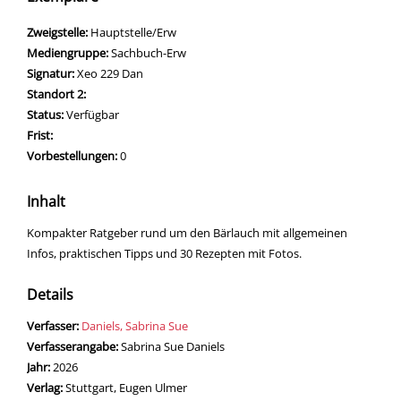
Zweigstelle:
Hauptstelle/Erw
Mediengruppe:
Sachbuch-Erw
Signatur:
Xeo 229 Dan
Standort 2:
Status:
Verfügbar
Frist:
Vorbestellungen:
0
Inhalt
Kompakter Ratgeber rund um den Bärlauch mit allgemeinen
Infos, praktischen Tipps und 30 Rezepten mit Fotos.
Details
Verfasser:
Suche nach diesem Verfasser
Daniels, Sabrina Sue
Verfasserangabe:
Sabrina Sue Daniels
Jahr:
2026
Verlag:
Stuttgart, Eugen Ulmer