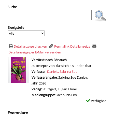
Suche
Zweigstelle
Detailanzeige drucken
Permalink Detailanzeige
Detailanzeige per E-Mail versenden
wird in neuem Tab geöffnet
Verrückt nach Bärlauch
30 Rezepte von klassisch bis undenkbar
Verfasser:
Suche nach diesem Verfasser
Daniels, Sabrina Sue
Verfasserangabe:
Sabrina Sue Daniels
Jahr:
2026
Verlag:
Stuttgart, Eugen Ulmer
Mediengruppe:
Sachbuch-Erw
verfügbar
Exemplare