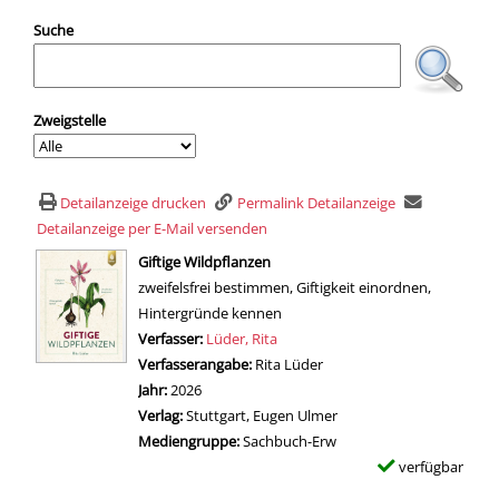
Suche
Zweigstelle
Detailanzeige drucken
Permalink Detailanzeige
Detailanzeige per E-Mail versenden
wird in neuem Tab geöffnet
Giftige Wildpflanzen
zweifelsfrei bestimmen, Giftigkeit einordnen,
Hintergründe kennen
Verfasser:
Suche nach diesem Verfasser
Lüder, Rita
Verfasserangabe:
Rita Lüder
Jahr:
2026
Verlag:
Stuttgart, Eugen Ulmer
Mediengruppe:
Sachbuch-Erw
verfügbar