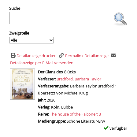
Suche
Zweigstelle
Detailanzeige drucken
Permalink Detailanzeige
Detailanzeige per E-Mail versenden
wird in neuem Tab geöffnet
Der Glanz des Glücks
Verfasser:
Suche nach diesem Verfasser
Bradford, Barbara Taylor
Verfasserangabe:
Barbara Taylor Bradford ;
übersetzt von Michael Krug
Jahr:
2026
Verlag:
Köln, Lübbe
Reihe:
The house of the Falconer; 3
Mediengruppe:
Schöne Literatur-Erw
verfügbar