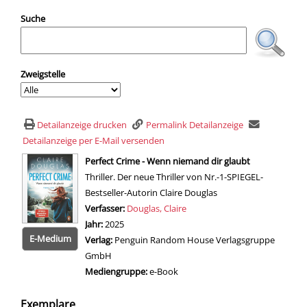
Suche
Zweigstelle
Detailanzeige drucken
Permalink Detailanzeige
Detailanzeige per E-Mail versenden
wird in neuem Tab geöffnet
Perfect Crime - Wenn niemand dir glaubt
Thriller. Der neue Thriller von Nr.-1-SPIEGEL-
Bestseller-Autorin Claire Douglas
Verfasser:
Suche nach diesem Verfasser
Douglas, Claire
Jahr:
2025
E-Medium
Verlag:
Penguin Random House Verlagsgruppe
GmbH
Mediengruppe:
e-Book
Zum 
Exemplare