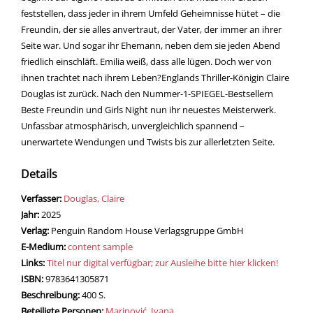
feststellen, dass jeder in ihrem Umfeld Geheimnisse hütet – die
Freundin, der sie alles anvertraut, der Vater, der immer an ihrer
Seite war. Und sogar ihr Ehemann, neben dem sie jeden Abend
friedlich einschläft. Emilia weiß, dass alle lügen. Doch wer von
ihnen trachtet nach ihrem Leben?Englands Thriller-Königin Claire
Douglas ist zurück. Nach den Nummer-1-SPIEGEL-Bestsellern
Beste Freundin und Girls Night nun ihr neuestes Meisterwerk.
Unfassbar atmosphärisch, unvergleichlich spannend –
unerwartete Wendungen und Twists bis zur allerletzten Seite.
Details
Verfasser:
Suche nach diesem Verfasser
Douglas, Claire
Jahr:
2025
Verlag:
Penguin Random House Verlagsgruppe GmbH
E-Medium:
content sample
opens in new tab
Links:
Diesen Link in neuem Tab öffnen
Titel nur digital verfügbar; zur Ausleihe bitte hier klicken!
Suche nach dieser Systematik
Suche nach diesem Interessenskreis
ISBN:
9783641305871
Beschreibung:
400 S.
Beteiligte Personen:
Suche nach dieser Beteiligten Person
Marinović, Ivana